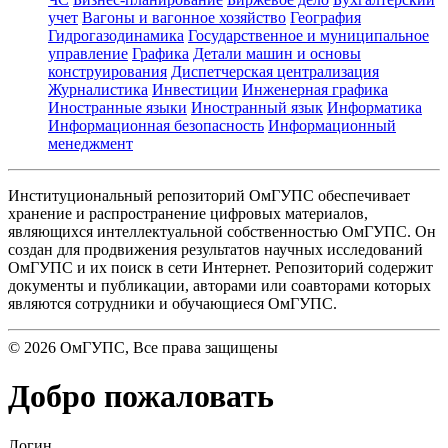
учет
Вагоны и вагонное хозяйство
География
Гидрогазодинамика
Государственное и муниципальное
управление
Графика
Детали машин и основы
конструирования
Диспетчерская централизация
Журналистика
Инвестиции
Инженерная графика
Иностранные языки
Иностранный язык
Информатика
Информационная безопасность
Информационный
менеджмент
Институциональный репозиторий ОмГУПС обеспечивает
хранение и распространение цифровых материалов,
являющихся интеллектуальной собственностью ОмГУПС. Он
создан для продвижения результатов научных исследований
ОмГУПС и их поиск в сети Интернет. Репозиторий содержит
документы и публикации, авторами или соавторами которых
являются сотрудники и обучающиеся ОмГУПС.
©
2026
ОмГУПС
, Все права защищены
Добро пожаловать
Логин