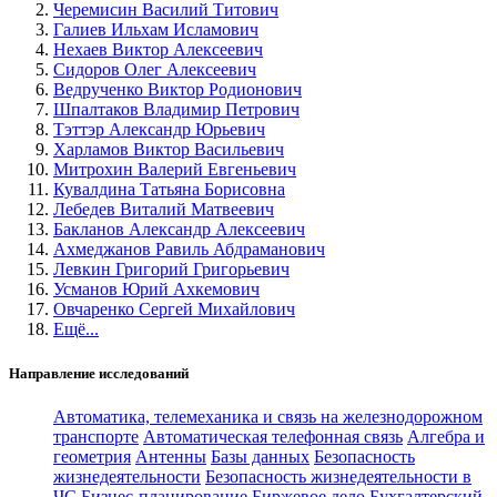
Черемисин Василий Титович
Галиев Ильхам Исламович
Нехаев Виктор Алексеевич
Сидоров Олег Алексеевич
Ведрученко Виктор Родионович
Шпалтаков Владимир Петрович
Тэттэр Александр Юрьевич
Харламов Виктор Васильевич
Митрохин Валерий Евгеньевич
Кувалдина Татьяна Борисовна
Лебедев Виталий Матвеевич
Бакланов Александр Алексеевич
Ахмеджанов Равиль Абдраманович
Левкин Григорий Григорьевич
Усманов Юрий Ахкемович
Овчаренко Сергей Михайлович
Ещё...
Направление исследований
Автоматика, телемеханика и связь на железнодорожном
транспорте
Автоматическая телефонная связь
Алгебра и
геометрия
Антенны
Базы данных
Безопасность
жизнедеятельности
Безопасность жизнедеятельности в
ЧС
Бизнес-планирование
Биржевое дело
Бухгалтерский