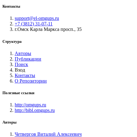
Контакты
support@el-omgups.ru
+7 (3812) 31-07-11
г.Омск Карла Маркса просп., 35
Структура
Авторы
Публикации
Поиск
Вход
Контакты
О Репозитории
Полезные ссылки
http://omgups.ru
http://bibl.omgups.ru
Авторы
Четвергов Виталий Алексеевич