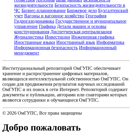
жизнедеятельности
Безопасность жизнедеятельности в
ЧС
Бизнес-планирование
Биржевое дело
Бухгалтерский
учет
Вагоны и вагонное хозяйство
География
Гидрогазодинамика
Государственное и муниципальное
управление
Графика
Детали машин и основы
конструирования
Диспетчерская централизация
Журналистика
Инвестиции
Инженерная графика
Иностранные языки
Иностранный язык
Информатика
Информационная безопасность
Информационный
менеджмент
Институциональный репозиторий ОмГУПС обеспечивает
хранение и распространение цифровых материалов,
являющихся интеллектуальной собственностью ОмГУПС. Он
создан для продвижения результатов научных исследований
ОмГУПС и их поиск в сети Интернет. Репозиторий содержит
документы и публикации, авторами или соавторами которых
являются сотрудники и обучающиеся ОмГУПС.
©
2026
ОмГУПС
, Все права защищены
Добро пожаловать