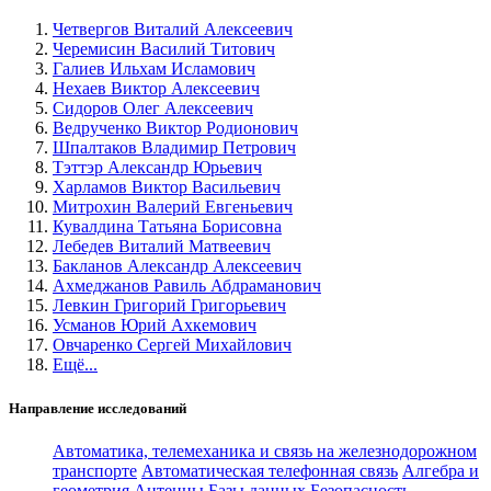
Четвергов Виталий Алексеевич
Черемисин Василий Титович
Галиев Ильхам Исламович
Нехаев Виктор Алексеевич
Сидоров Олег Алексеевич
Ведрученко Виктор Родионович
Шпалтаков Владимир Петрович
Тэттэр Александр Юрьевич
Харламов Виктор Васильевич
Митрохин Валерий Евгеньевич
Кувалдина Татьяна Борисовна
Лебедев Виталий Матвеевич
Бакланов Александр Алексеевич
Ахмеджанов Равиль Абдраманович
Левкин Григорий Григорьевич
Усманов Юрий Ахкемович
Овчаренко Сергей Михайлович
Ещё...
Направление исследований
Автоматика, телемеханика и связь на железнодорожном
транспорте
Автоматическая телефонная связь
Алгебра и
геометрия
Антенны
Базы данных
Безопасность