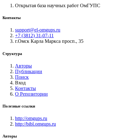
Открытая база научных работ ОмГУПС
Контакты
support@el-omgups.ru
+7 (3812) 31-07-11
г.Омск Карла Маркса просп., 35
Структура
Авторы
Публикации
Поиск
Вход
Контакты
О Репозитории
Полезные ссылки
http://omgups.ru
http://bibl.omgups.ru
Авторы