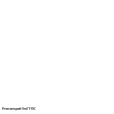
Репозиторий ОмГУПС