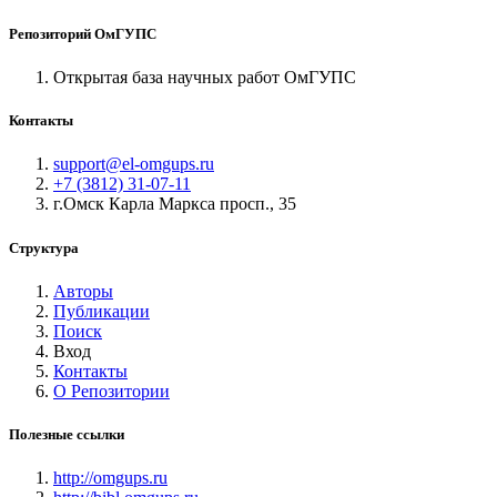
Репозиторий ОмГУПС
Открытая база научных работ ОмГУПС
Контакты
support@el-omgups.ru
+7 (3812) 31-07-11
г.Омск Карла Маркса просп., 35
Структура
Авторы
Публикации
Поиск
Вход
Контакты
О Репозитории
Полезные ссылки
http://omgups.ru