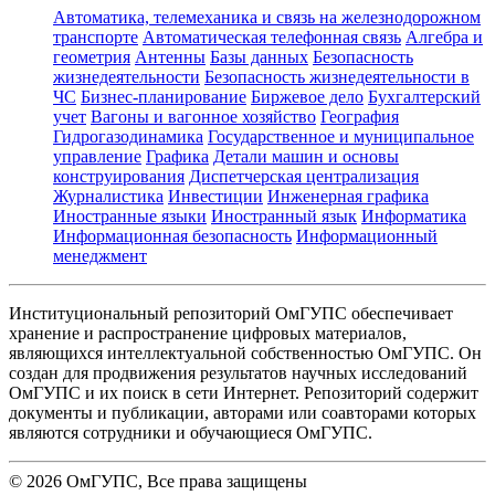
Автоматика, телемеханика и связь на железнодорожном
транспорте
Автоматическая телефонная связь
Алгебра и
геометрия
Антенны
Базы данных
Безопасность
жизнедеятельности
Безопасность жизнедеятельности в
ЧС
Бизнес-планирование
Биржевое дело
Бухгалтерский
учет
Вагоны и вагонное хозяйство
География
Гидрогазодинамика
Государственное и муниципальное
управление
Графика
Детали машин и основы
конструирования
Диспетчерская централизация
Журналистика
Инвестиции
Инженерная графика
Иностранные языки
Иностранный язык
Информатика
Информационная безопасность
Информационный
менеджмент
Институциональный репозиторий ОмГУПС обеспечивает
хранение и распространение цифровых материалов,
являющихся интеллектуальной собственностью ОмГУПС. Он
создан для продвижения результатов научных исследований
ОмГУПС и их поиск в сети Интернет. Репозиторий содержит
документы и публикации, авторами или соавторами которых
являются сотрудники и обучающиеся ОмГУПС.
©
2026
ОмГУПС
, Все права защищены