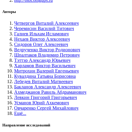
http://bibl.omgups.ru
Авторы
Четвергов Виталий Алексеевич
Черемисин Василий Титович
Галиев Ильхам Исламович
Нехаев Виктор Алексеевич
Сидоров Олег Алексеевич
Ведрученко Виктор Родионович
Шпалтаков Владимир Петрович
Тэттэр Александр Юрьевич
Харламов Виктор Васильевич
Митрохин Валерий Евгеньевич
Кувалдина Татьяна Борисовна
Лебедев Виталий Матвеевич
Бакланов Александр Алексеевич
Ахмеджанов Равиль Абдраманович
Левкин Григорий Григорьевич
Усманов Юрий Ахкемович
Овчаренко Сергей Михайлович
Ещё...
Направление исследований