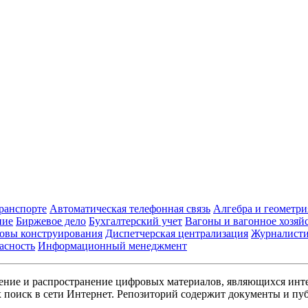
транспорте
Автоматическая телефонная связь
Алгебра и геометри
ние
Биржевое дело
Бухгалтерский учет
Вагоны и вагонное хозяй
овы конструирования
Диспетчерская централизация
Журналист
асность
Информационный менеджмент
ние и распространение цифровых материалов, являющихся инт
поиск в сети Интернет. Репозиторий содержит документы и пуб