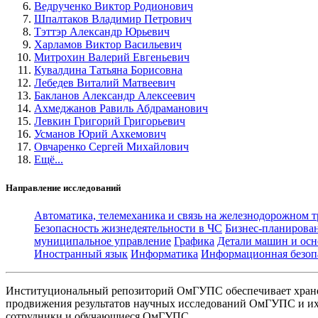
Ведрученко Виктор Родионович
Шпалтаков Владимир Петрович
Тэттэр Александр Юрьевич
Харламов Виктор Васильевич
Митрохин Валерий Евгеньевич
Кувалдина Татьяна Борисовна
Лебедев Виталий Матвеевич
Бакланов Александр Алексеевич
Ахмеджанов Равиль Абдраманович
Левкин Григорий Григорьевич
Усманов Юрий Ахкемович
Овчаренко Сергей Михайлович
Ещё...
Направление исследований
Автоматика, телемеханика и связь на железнодорожном 
Безопасность жизнедеятельности в ЧС
Бизнес-планирова
муниципальное управление
Графика
Детали машин и осн
Иностранный язык
Информатика
Информационная безоп
Институциональный репозиторий ОмГУПС обеспечивает хране
продвижения результатов научных исследований ОмГУПС и их 
сотрудники и обучающиеся ОмГУПС.