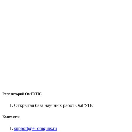
Репозиторий ОмГУПС
Открытая база научных работ ОмГУПС
Контакты
support@el-omgups.ru