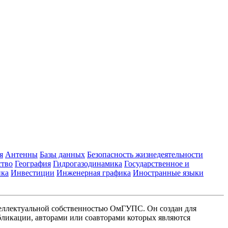
я
Антенны
Базы данных
Безопасность жизнедеятельности
ство
География
Гидрогазодинамика
Государственное и
ика
Инвестиции
Инженерная графика
Иностранные языки
еллектуальной собственностью ОмГУПС. Он создан для
ликации, авторами или соавторами которых являются