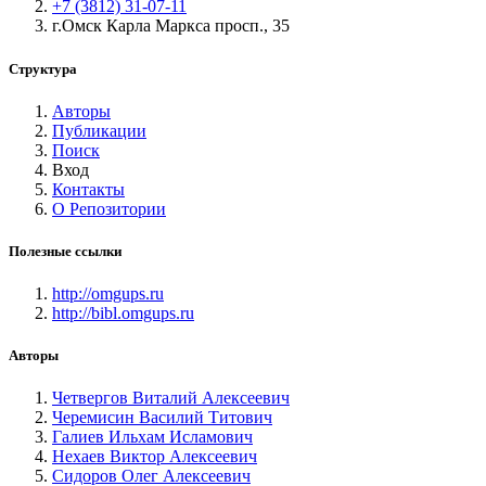
+7 (3812) 31-07-11
г.Омск Карла Маркса просп., 35
Структура
Авторы
Публикации
Поиск
Вход
Контакты
О Репозитории
Полезные ссылки
http://omgups.ru
http://bibl.omgups.ru
Авторы
Четвергов Виталий Алексеевич
Черемисин Василий Титович
Галиев Ильхам Исламович
Нехаев Виктор Алексеевич
Сидоров Олег Алексеевич