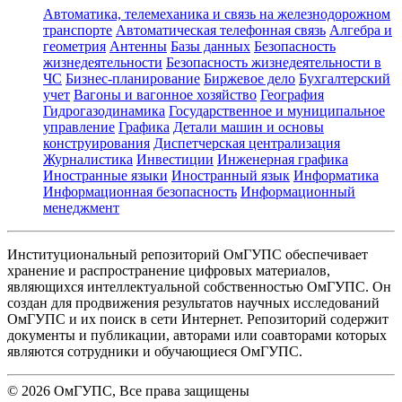
Автоматика, телемеханика и связь на железнодорожном
транспорте
Автоматическая телефонная связь
Алгебра и
геометрия
Антенны
Базы данных
Безопасность
жизнедеятельности
Безопасность жизнедеятельности в
ЧС
Бизнес-планирование
Биржевое дело
Бухгалтерский
учет
Вагоны и вагонное хозяйство
География
Гидрогазодинамика
Государственное и муниципальное
управление
Графика
Детали машин и основы
конструирования
Диспетчерская централизация
Журналистика
Инвестиции
Инженерная графика
Иностранные языки
Иностранный язык
Информатика
Информационная безопасность
Информационный
менеджмент
Институциональный репозиторий ОмГУПС обеспечивает
хранение и распространение цифровых материалов,
являющихся интеллектуальной собственностью ОмГУПС. Он
создан для продвижения результатов научных исследований
ОмГУПС и их поиск в сети Интернет. Репозиторий содержит
документы и публикации, авторами или соавторами которых
являются сотрудники и обучающиеся ОмГУПС.
©
2026
ОмГУПС
, Все права защищены