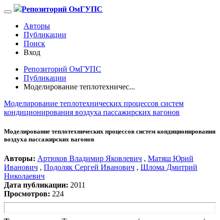
Репозиторий ОмГУПС
Авторы
Публикации
Поиск
Вход
Репозиторий ОмГУПС
Публикации
Моделирование теплотехничес...
Моделирование теплотехнических процессов систем
кондиционирования воздуха пассажирских вагонов
Моделирование теплотехнических процессов систем кондиционирования
воздуха пассажирских вагонов
Авторы:
Артюхов Владимир Яковлевич
,
Матяш Юрий
Иванович
,
Подоляк Сергей Иванович
,
Шлома Дмитрий
Николаевич
Дата публикации:
2011
Просмотров:
224