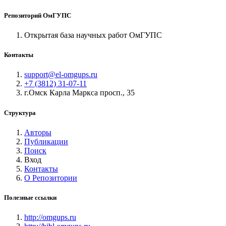
Репозиторий ОмГУПС
Открытая база научных работ ОмГУПС
Контакты
support@el-omgups.ru
+7 (3812) 31-07-11
г.Омск Карла Маркса просп., 35
Структура
Авторы
Публикации
Поиск
Вход
Контакты
О Репозитории
Полезные ссылки
http://omgups.ru