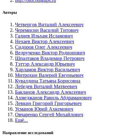
http://bibl.omgups.ru
Авторы
Четвергов Виталий Алексеевич
Черемисин Василий Титович
Галиев Ильхам Исламович
Нехаев Виктор Алексеевич
Сидоров Олег Алексеевич
Ведрученко Виктор Родионович
Шпалтаков Владимир Петрович
Тэттэр Александр Юрьевич
Харламов Виктор Васильевич
Митрохин Валерий Евгеньевич
Кувалдина Татьяна Борисовна
Лебедев Виталий Матвеевич
Бакланов Александр Алексеевич
Ахмеджанов Равиль Абдраманович
Левкин Григорий Григорьевич
Усманов Юрий Ахкемович
Овчаренко Сергей Михайлович
Ещё...
Направление исследований