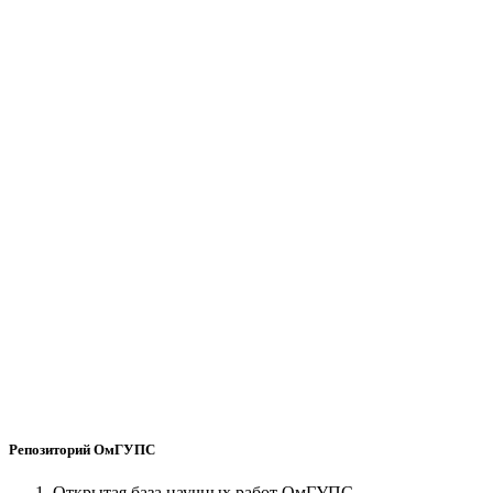
Репозиторий ОмГУПС
Открытая база научных работ ОмГУПС