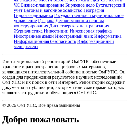
ЧС
Бизнес-планирование
Биржевое дело
Бухгалтерский
учет
Вагоны и вагонное хозяйство
География
Гидрогазодинамика
Государственное и муниципальное
управление
Графика
Детали машин и основы
конструирования
Диспетчерская централизация
Журналистика
Инвестиции
Инженерная графика
Иностранные языки
Иностранный язык
Информатика
Информационная безопасность
Информационный
менеджмент
Институциональный репозиторий ОмГУПС обеспечивает
хранение и распространение цифровых материалов,
являющихся интеллектуальной собственностью ОмГУПС. Он
создан для продвижения результатов научных исследований
ОмГУПС и их поиск в сети Интернет. Репозиторий содержит
документы и публикации, авторами или соавторами которых
являются сотрудники и обучающиеся ОмГУПС.
©
2026
ОмГУПС
, Все права защищены
Добро пожаловать