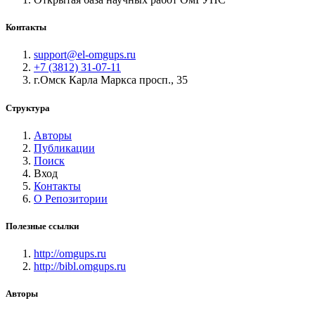
Контакты
support@el-omgups.ru
+7 (3812) 31-07-11
г.Омск Карла Маркса просп., 35
Структура
Авторы
Публикации
Поиск
Вход
Контакты
О Репозитории
Полезные ссылки
http://omgups.ru
http://bibl.omgups.ru
Авторы