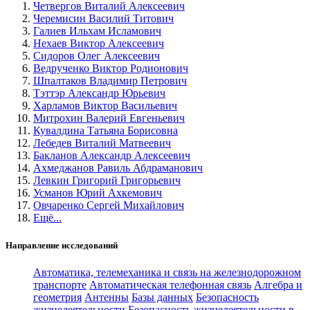
Четвергов Виталий Алексеевич
Черемисин Василий Титович
Галиев Ильхам Исламович
Нехаев Виктор Алексеевич
Сидоров Олег Алексеевич
Ведрученко Виктор Родионович
Шпалтаков Владимир Петрович
Тэттэр Александр Юрьевич
Харламов Виктор Васильевич
Митрохин Валерий Евгеньевич
Кувалдина Татьяна Борисовна
Лебедев Виталий Матвеевич
Бакланов Александр Алексеевич
Ахмеджанов Равиль Абдраманович
Левкин Григорий Григорьевич
Усманов Юрий Ахкемович
Овчаренко Сергей Михайлович
Ещё...
Направление исследований
Автоматика, телемеханика и связь на железнодорожном
транспорте
Автоматическая телефонная связь
Алгебра и
геометрия
Антенны
Базы данных
Безопасность
жизнедеятельности
Безопасность жизнедеятельности в