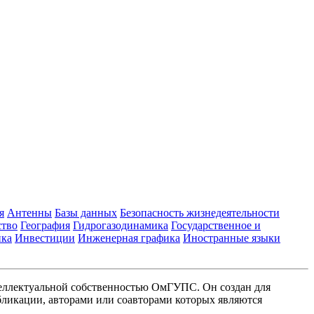
я
Антенны
Базы данных
Безопасность жизнедеятельности
ство
География
Гидрогазодинамика
Государственное и
ика
Инвестиции
Инженерная графика
Иностранные языки
еллектуальной собственностью ОмГУПС. Он создан для
ликации, авторами или соавторами которых являются