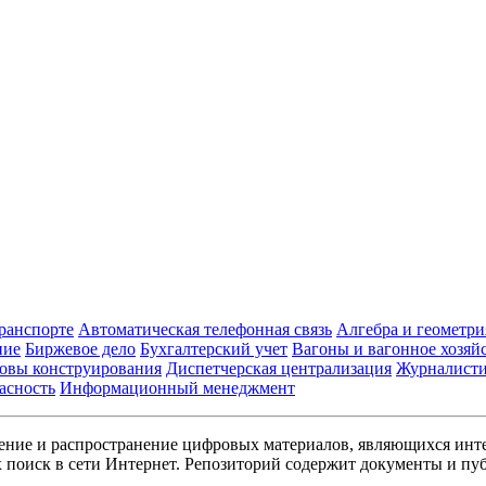
транспорте
Автоматическая телефонная связь
Алгебра и геометри
ние
Биржевое дело
Бухгалтерский учет
Вагоны и вагонное хозяй
овы конструирования
Диспетчерская централизация
Журналист
асность
Информационный менеджмент
ние и распространение цифровых материалов, являющихся инт
поиск в сети Интернет. Репозиторий содержит документы и пуб