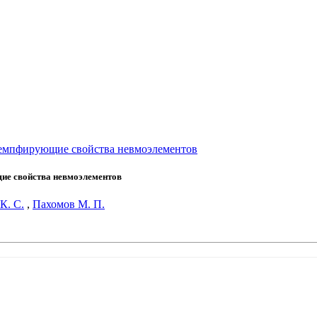
 демпфирующие свойства невмоэлементов
щие свойства невмоэлементов
К. С.
,
Пахомов М. П.