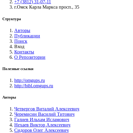
+7 (3812) 31-07-11
г.Омск Карла Маркса просп., 35
Структура
Авторы
Публикации
Поиск
Вход
Контакты
О Репозитории
Полезные ссылки
http://omgups.ru
http://bibl.omgups.ru
Авторы
Четвергов Виталий Алексеевич
Черемисин Василий Титович
Галиев Ильхам Исламович
Нехаев Виктор Алексеевич
Сидоров Олег Алексеевич