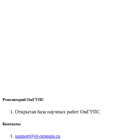
Репозиторий ОмГУПС
Открытая база научных работ ОмГУПС
Контакты
support@el-omgups.ru