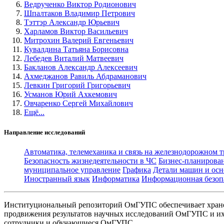
Ведрученко Виктор Родионович
Шпалтаков Владимир Петрович
Тэттэр Александр Юрьевич
Харламов Виктор Васильевич
Митрохин Валерий Евгеньевич
Кувалдина Татьяна Борисовна
Лебедев Виталий Матвеевич
Бакланов Александр Алексеевич
Ахмеджанов Равиль Абдраманович
Левкин Григорий Григорьевич
Усманов Юрий Ахкемович
Овчаренко Сергей Михайлович
Ещё...
Направление исследований
Автоматика, телемеханика и связь на железнодорожном 
Безопасность жизнедеятельности в ЧС
Бизнес-планирова
муниципальное управление
Графика
Детали машин и осн
Иностранный язык
Информатика
Информационная безоп
Институциональный репозиторий ОмГУПС обеспечивает хране
продвижения результатов научных исследований ОмГУПС и их 
сотрудники и обучающиеся ОмГУПС.