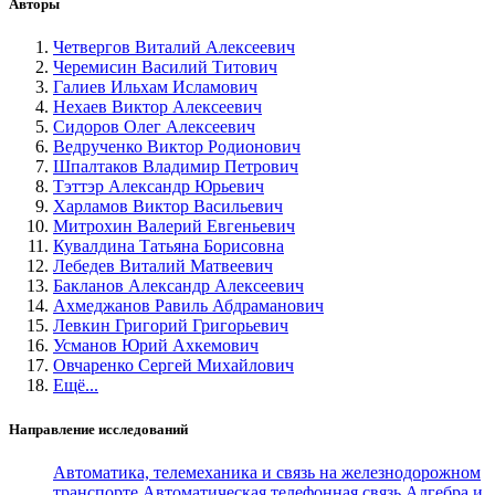
Авторы
Четвергов Виталий Алексеевич
Черемисин Василий Титович
Галиев Ильхам Исламович
Нехаев Виктор Алексеевич
Сидоров Олег Алексеевич
Ведрученко Виктор Родионович
Шпалтаков Владимир Петрович
Тэттэр Александр Юрьевич
Харламов Виктор Васильевич
Митрохин Валерий Евгеньевич
Кувалдина Татьяна Борисовна
Лебедев Виталий Матвеевич
Бакланов Александр Алексеевич
Ахмеджанов Равиль Абдраманович
Левкин Григорий Григорьевич
Усманов Юрий Ахкемович
Овчаренко Сергей Михайлович
Ещё...
Направление исследований
Автоматика, телемеханика и связь на железнодорожном
транспорте
Автоматическая телефонная связь
Алгебра и