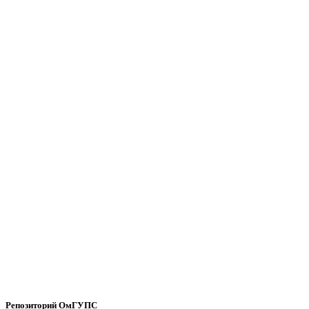
Репозиторий ОмГУПС