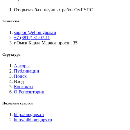
Открытая база научных работ ОмГУПС
Контакты
support@el-omgups.ru
+7 (3812) 31-07-11
г.Омск Карла Маркса просп., 35
Структура
Авторы
Публикации
Поиск
Вход
Контакты
О Репозитории
Полезные ссылки
http://omgups.ru
http://bibl.omgups.ru