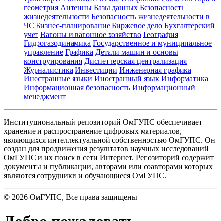
геометрия
Антенны
Базы данных
Безопасность
жизнедеятельности
Безопасность жизнедеятельности в
ЧС
Бизнес-планирование
Биржевое дело
Бухгалтерский
учет
Вагоны и вагонное хозяйство
География
Гидрогазодинамика
Государственное и муниципальное
управление
Графика
Детали машин и основы
конструирования
Диспетчерская централизация
Журналистика
Инвестиции
Инженерная графика
Иностранные языки
Иностранный язык
Информатика
Информационная безопасность
Информационный
менеджмент
Институциональный репозиторий ОмГУПС обеспечивает
хранение и распространение цифровых материалов,
являющихся интеллектуальной собственностью ОмГУПС. Он
создан для продвижения результатов научных исследований
ОмГУПС и их поиск в сети Интернет. Репозиторий содержит
документы и публикации, авторами или соавторами которых
являются сотрудники и обучающиеся ОмГУПС.
©
2026
ОмГУПС
, Все права защищены