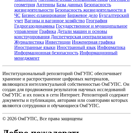
геометрия
Антенны
Базы данных
Безопасность
жизнедеятельности
Безопасность жизнедеятельности в
ЧС
Бизнес-планирование
Биржевое дело
Бухгалтерский
учет
Вагоны и вагонное хозяйство
География
Гидрогазодинамика
Государственное и муниципальное
управление
Графика
Детали машин и основы
конструирования
Диспетчерская централизация
Журналистика
Инвестиции
Инженерная графика
Иностранные языки
Иностранный язык
Информатика
Информационная безопасность
Информационный
менеджмент
Институциональный репозиторий ОмГУПС обеспечивает
хранение и распространение цифровых материалов,
являющихся интеллектуальной собственностью ОмГУПС. Он
создан для продвижения результатов научных исследований
ОмГУПС и их поиск в сети Интернет. Репозиторий содержит
документы и публикации, авторами или соавторами которых
являются сотрудники и обучающиеся ОмГУПС.
©
2026
ОмГУПС
, Все права защищены