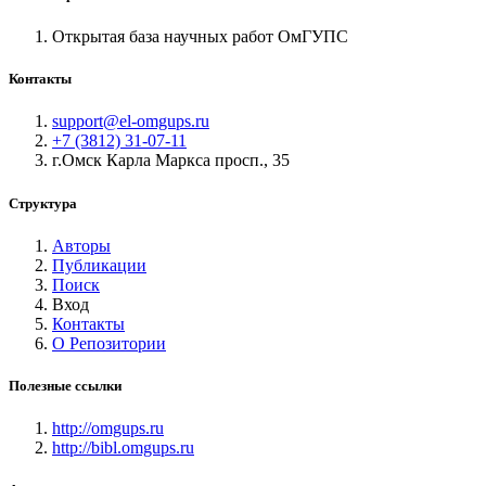
Открытая база научных работ ОмГУПС
Контакты
support@el-omgups.ru
+7 (3812) 31-07-11
г.Омск Карла Маркса просп., 35
Структура
Авторы
Публикации
Поиск
Вход
Контакты
О Репозитории
Полезные ссылки
http://omgups.ru
http://bibl.omgups.ru