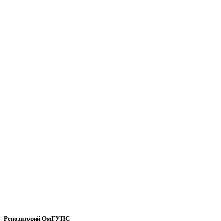
Репозиторий ОмГУПС