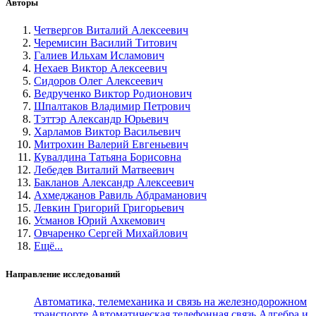
Авторы
Четвергов Виталий Алексеевич
Черемисин Василий Титович
Галиев Ильхам Исламович
Нехаев Виктор Алексеевич
Сидоров Олег Алексеевич
Ведрученко Виктор Родионович
Шпалтаков Владимир Петрович
Тэттэр Александр Юрьевич
Харламов Виктор Васильевич
Митрохин Валерий Евгеньевич
Кувалдина Татьяна Борисовна
Лебедев Виталий Матвеевич
Бакланов Александр Алексеевич
Ахмеджанов Равиль Абдраманович
Левкин Григорий Григорьевич
Усманов Юрий Ахкемович
Овчаренко Сергей Михайлович
Ещё...
Направление исследований
Автоматика, телемеханика и связь на железнодорожном
транспорте
Автоматическая телефонная связь
Алгебра и