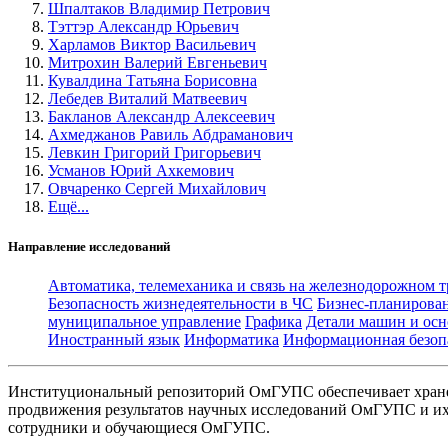
Шпалтаков Владимир Петрович
Тэттэр Александр Юрьевич
Харламов Виктор Васильевич
Митрохин Валерий Евгеньевич
Кувалдина Татьяна Борисовна
Лебедев Виталий Матвеевич
Бакланов Александр Алексеевич
Ахмеджанов Равиль Абдраманович
Левкин Григорий Григорьевич
Усманов Юрий Ахкемович
Овчаренко Сергей Михайлович
Ещё...
Направление исследований
Автоматика, телемеханика и связь на железнодорожном 
Безопасность жизнедеятельности в ЧС
Бизнес-планирова
муниципальное управление
Графика
Детали машин и осн
Иностранный язык
Информатика
Информационная безоп
Институциональный репозиторий ОмГУПС обеспечивает хране
продвижения результатов научных исследований ОмГУПС и их 
сотрудники и обучающиеся ОмГУПС.