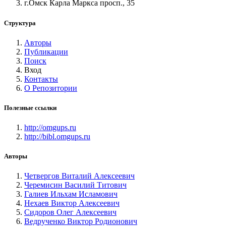
г.Омск Карла Маркса просп., 35
Структура
Авторы
Публикации
Поиск
Вход
Контакты
О Репозитории
Полезные ссылки
http://omgups.ru
http://bibl.omgups.ru
Авторы
Четвергов Виталий Алексеевич
Черемисин Василий Титович
Галиев Ильхам Исламович
Нехаев Виктор Алексеевич
Сидоров Олег Алексеевич
Ведрученко Виктор Родионович