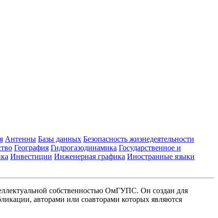
я
Антенны
Базы данных
Безопасность жизнедеятельности
ство
География
Гидрогазодинамика
Государственное и
ика
Инвестиции
Инженерная графика
Иностранные языки
еллектуальной собственностью ОмГУПС. Он создан для
ликации, авторами или соавторами которых являются