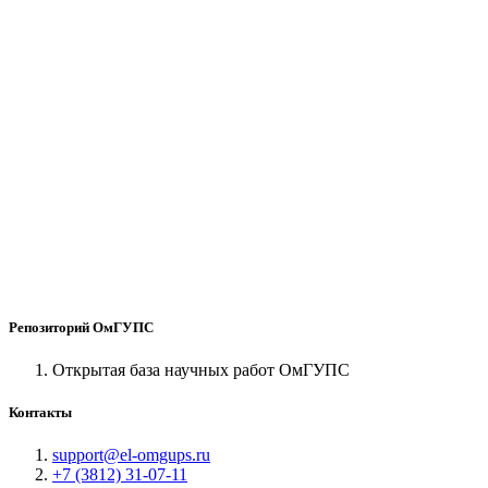
Репозиторий ОмГУПС
Открытая база научных работ ОмГУПС
Контакты
support@el-omgups.ru
+7 (3812) 31-07-11