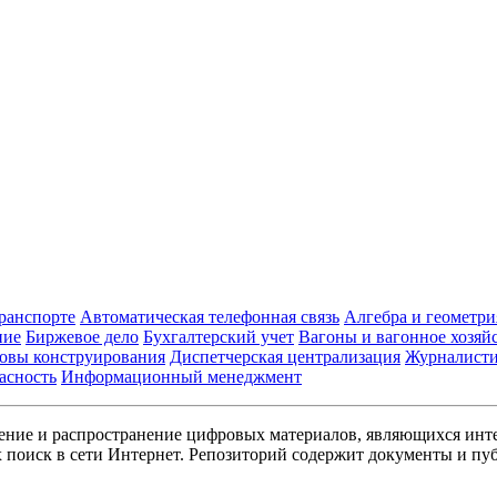
транспорте
Автоматическая телефонная связь
Алгебра и геометри
ние
Биржевое дело
Бухгалтерский учет
Вагоны и вагонное хозяй
овы конструирования
Диспетчерская централизация
Журналист
асность
Информационный менеджмент
ние и распространение цифровых материалов, являющихся инт
поиск в сети Интернет. Репозиторий содержит документы и пуб