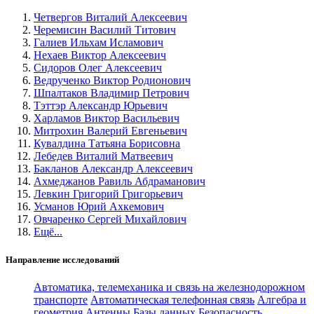
Четвергов Виталий Алексеевич
Черемисин Василий Титович
Галиев Ильхам Исламович
Нехаев Виктор Алексеевич
Сидоров Олег Алексеевич
Ведрученко Виктор Родионович
Шпалтаков Владимир Петрович
Тэттэр Александр Юрьевич
Харламов Виктор Васильевич
Митрохин Валерий Евгеньевич
Кувалдина Татьяна Борисовна
Лебедев Виталий Матвеевич
Бакланов Александр Алексеевич
Ахмеджанов Равиль Абдраманович
Левкин Григорий Григорьевич
Усманов Юрий Ахкемович
Овчаренко Сергей Михайлович
Ещё...
Направление исследований
Автоматика, телемеханика и связь на железнодорожном
транспорте
Автоматическая телефонная связь
Алгебра и
геометрия
Антенны
Базы данных
Безопасность