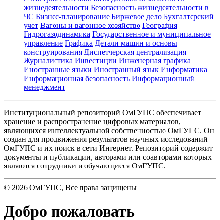
жизнедеятельности
Безопасность жизнедеятельности в
ЧС
Бизнес-планирование
Биржевое дело
Бухгалтерский
учет
Вагоны и вагонное хозяйство
География
Гидрогазодинамика
Государственное и муниципальное
управление
Графика
Детали машин и основы
конструирования
Диспетчерская централизация
Журналистика
Инвестиции
Инженерная графика
Иностранные языки
Иностранный язык
Информатика
Информационная безопасность
Информационный
менеджмент
Институциональный репозиторий ОмГУПС обеспечивает
хранение и распространение цифровых материалов,
являющихся интеллектуальной собственностью ОмГУПС. Он
создан для продвижения результатов научных исследований
ОмГУПС и их поиск в сети Интернет. Репозиторий содержит
документы и публикации, авторами или соавторами которых
являются сотрудники и обучающиеся ОмГУПС.
©
2026
ОмГУПС
, Все права защищены
Добро пожаловать