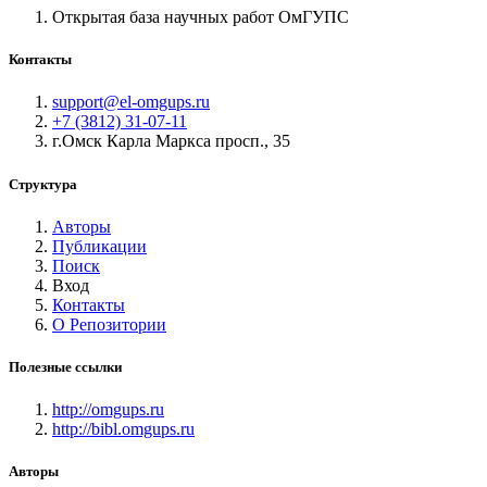
Открытая база научных работ ОмГУПС
Контакты
support@el-omgups.ru
+7 (3812) 31-07-11
г.Омск Карла Маркса просп., 35
Структура
Авторы
Публикации
Поиск
Вход
Контакты
О Репозитории
Полезные ссылки
http://omgups.ru
http://bibl.omgups.ru
Авторы