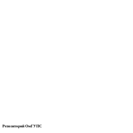
Репозиторий ОмГУПС