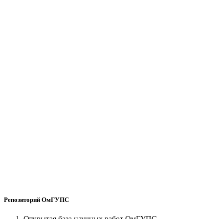
Репозиторий ОмГУПС
Открытая база научных работ ОмГУПС