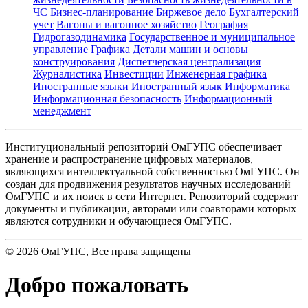
ЧС
Бизнес-планирование
Биржевое дело
Бухгалтерский
учет
Вагоны и вагонное хозяйство
География
Гидрогазодинамика
Государственное и муниципальное
управление
Графика
Детали машин и основы
конструирования
Диспетчерская централизация
Журналистика
Инвестиции
Инженерная графика
Иностранные языки
Иностранный язык
Информатика
Информационная безопасность
Информационный
менеджмент
Институциональный репозиторий ОмГУПС обеспечивает
хранение и распространение цифровых материалов,
являющихся интеллектуальной собственностью ОмГУПС. Он
создан для продвижения результатов научных исследований
ОмГУПС и их поиск в сети Интернет. Репозиторий содержит
документы и публикации, авторами или соавторами которых
являются сотрудники и обучающиеся ОмГУПС.
©
2026
ОмГУПС
, Все права защищены
Добро пожаловать