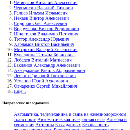
Четвергов Виталий Алексеевич
Черемисин Василий Титович
Галиев Ильхам Исламович
Нехаев Виктор Алексеевич
Сидоров Олег Алексеевич
Ведрученко Виктор Родионович
Шпалтаков Владимир Петрович
Тэттэр Александр Юрьевич
Харламов Виктор Васильевич
Митрохин Валерий Евгеньевич
Кувалдина Татьяна Борисовна
Лебедев Виталий Матвеевич
Бакланов Александр Алексеевич
Ахмеджанов Равиль Абдраманович
Левкин Григорий Григорьевич
Усманов Юрий Ахкемович
Овчаренко Сергей Михайлович
Ещё...
Направление исследований
Автоматика, телемеханика и связь на железнодорожном
транспорте
Автоматическая телефонная связь
Алгебра и
геометрия
Антенны
Базы данных
Безопасность
жизнедеятельности
Безопасность жизнедеятельности в