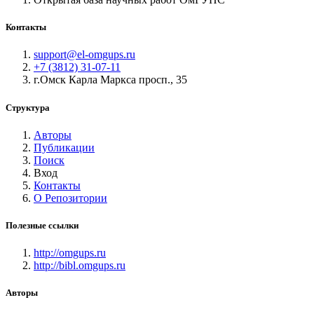
Контакты
support@el-omgups.ru
+7 (3812) 31-07-11
г.Омск Карла Маркса просп., 35
Структура
Авторы
Публикации
Поиск
Вход
Контакты
О Репозитории
Полезные ссылки
http://omgups.ru
http://bibl.omgups.ru
Авторы