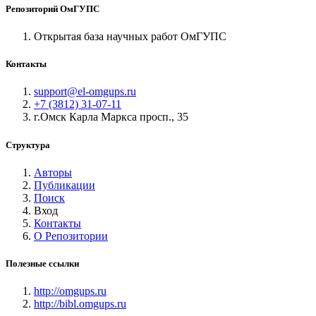
Репозиторий ОмГУПС
Открытая база научных работ ОмГУПС
Контакты
support@el-omgups.ru
+7 (3812) 31-07-11
г.Омск Карла Маркса просп., 35
Структура
Авторы
Публикации
Поиск
Вход
Контакты
О Репозитории
Полезные ссылки
http://omgups.ru
http://bibl.omgups.ru