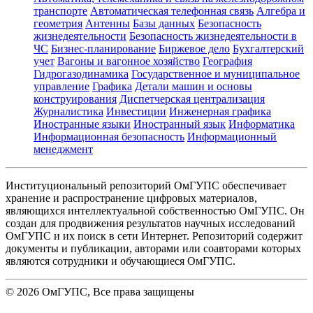
транспорте
Автоматическая телефонная связь
Алгебра и
геометрия
Антенны
Базы данных
Безопасность
жизнедеятельности
Безопасность жизнедеятельности в
ЧС
Бизнес-планирование
Биржевое дело
Бухгалтерский
учет
Вагоны и вагонное хозяйство
География
Гидрогазодинамика
Государственное и муниципальное
управление
Графика
Детали машин и основы
конструирования
Диспетчерская централизация
Журналистика
Инвестиции
Инженерная графика
Иностранные языки
Иностранный язык
Информатика
Информационная безопасность
Информационный
менеджмент
Институциональный репозиторий ОмГУПС обеспечивает
хранение и распространение цифровых материалов,
являющихся интеллектуальной собственностью ОмГУПС. Он
создан для продвижения результатов научных исследований
ОмГУПС и их поиск в сети Интернет. Репозиторий содержит
документы и публикации, авторами или соавторами которых
являются сотрудники и обучающиеся ОмГУПС.
©
2026
ОмГУПС
, Все права защищены