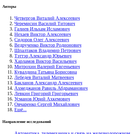
Авторы
Четвергов Виталий Алексеевич
Черемисин Василий Титович
Галиев Ильхам Исламович
Нехаев Виктор Алексеевич
Сидоров Олег Алексеевич
Ведрученко Виктор Родионович
Шпалтаков Владимир Петрович
Тэттэр Александр Юрьевич
Харламов Виктор Васильевич
Митрохин Валерий Евгеньевич
Кувалдина Татьяна Борисовна
Лебедев Виталий Матвеевич
Бакланов Александр Алексеевич
Ахмеджанов Равиль Абдраманович
Левкин Григорий Григорьевич
Усманов Юрий Ахкемович
Овчаренко Сергей Михайлович
Ещё...
Направление исследований
Автоматика, телемеханика и связь на железнодорожном