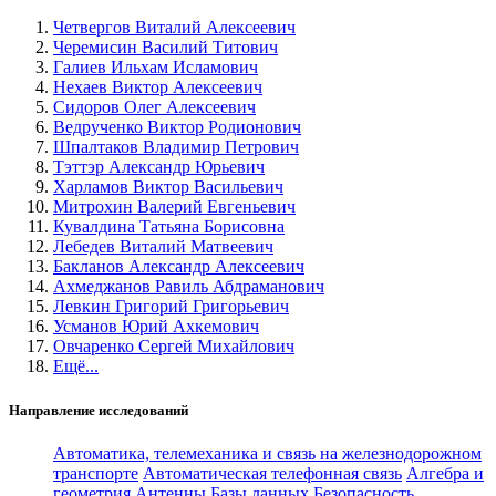
Четвергов Виталий Алексеевич
Черемисин Василий Титович
Галиев Ильхам Исламович
Нехаев Виктор Алексеевич
Сидоров Олег Алексеевич
Ведрученко Виктор Родионович
Шпалтаков Владимир Петрович
Тэттэр Александр Юрьевич
Харламов Виктор Васильевич
Митрохин Валерий Евгеньевич
Кувалдина Татьяна Борисовна
Лебедев Виталий Матвеевич
Бакланов Александр Алексеевич
Ахмеджанов Равиль Абдраманович
Левкин Григорий Григорьевич
Усманов Юрий Ахкемович
Овчаренко Сергей Михайлович
Ещё...
Направление исследований
Автоматика, телемеханика и связь на железнодорожном
транспорте
Автоматическая телефонная связь
Алгебра и
геометрия
Антенны
Базы данных
Безопасность