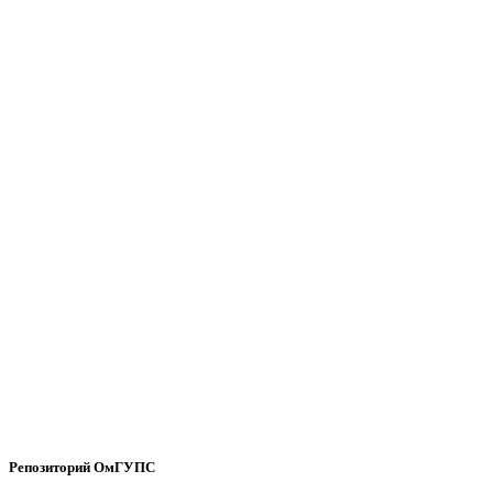
Репозиторий ОмГУПС