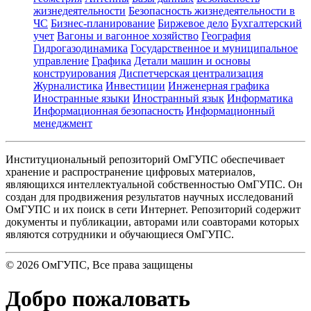
жизнедеятельности
Безопасность жизнедеятельности в
ЧС
Бизнес-планирование
Биржевое дело
Бухгалтерский
учет
Вагоны и вагонное хозяйство
География
Гидрогазодинамика
Государственное и муниципальное
управление
Графика
Детали машин и основы
конструирования
Диспетчерская централизация
Журналистика
Инвестиции
Инженерная графика
Иностранные языки
Иностранный язык
Информатика
Информационная безопасность
Информационный
менеджмент
Институциональный репозиторий ОмГУПС обеспечивает
хранение и распространение цифровых материалов,
являющихся интеллектуальной собственностью ОмГУПС. Он
создан для продвижения результатов научных исследований
ОмГУПС и их поиск в сети Интернет. Репозиторий содержит
документы и публикации, авторами или соавторами которых
являются сотрудники и обучающиеся ОмГУПС.
©
2026
ОмГУПС
, Все права защищены
Добро пожаловать