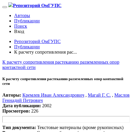
Репозиторий ОмГУПС
Авторы
Публикации
Поиск
Вход
Репозиторий ОмГУПС
Публикации
К расчету сопротивления рас...
К расчету сопротивления растеканию разземленных опор
контактной сети
К расчету сопротивления растеканию разземленных опор контактной
сети
Авторы:
Кремлев Иван Александрович
,
Магай Г. С.
,
Маслов
Геннадий Петрович
Дата публикации:
2002
Просмотров:
226
Тип документа:
Текстовые материалы (кроме рукописных)