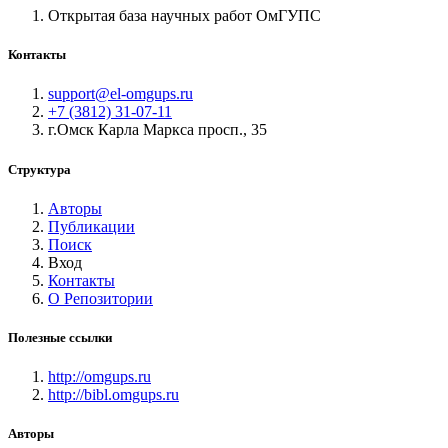
Открытая база научных работ ОмГУПС
Контакты
support@el-omgups.ru
+7 (3812) 31-07-11
г.Омск Карла Маркса просп., 35
Структура
Авторы
Публикации
Поиск
Вход
Контакты
О Репозитории
Полезные ссылки
http://omgups.ru
http://bibl.omgups.ru
Авторы