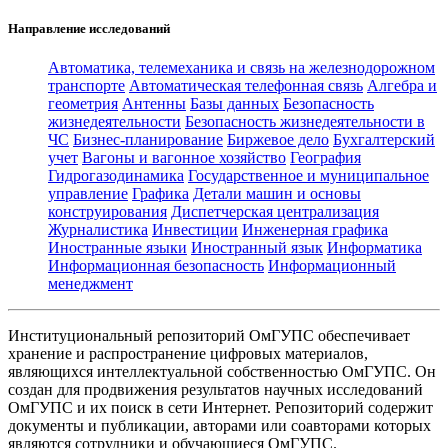
Направление исследований
Автоматика, телемеханика и связь на железнодорожном
транспорте
Автоматическая телефонная связь
Алгебра и
геометрия
Антенны
Базы данных
Безопасность
жизнедеятельности
Безопасность жизнедеятельности в
ЧС
Бизнес-планирование
Биржевое дело
Бухгалтерский
учет
Вагоны и вагонное хозяйство
География
Гидрогазодинамика
Государственное и муниципальное
управление
Графика
Детали машин и основы
конструирования
Диспетчерская централизация
Журналистика
Инвестиции
Инженерная графика
Иностранные языки
Иностранный язык
Информатика
Информационная безопасность
Информационный
менеджмент
Институциональный репозиторий ОмГУПС обеспечивает
хранение и распространение цифровых материалов,
являющихся интеллектуальной собственностью ОмГУПС. Он
создан для продвижения результатов научных исследований
ОмГУПС и их поиск в сети Интернет. Репозиторий содержит
документы и публикации, авторами или соавторами которых
являются сотрудники и обучающиеся ОмГУПС.