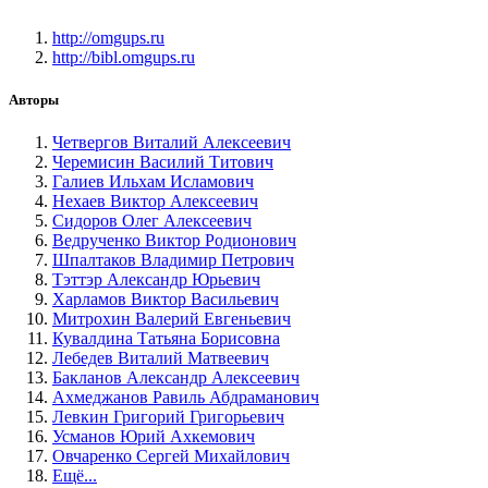
http://omgups.ru
http://bibl.omgups.ru
Авторы
Четвергов Виталий Алексеевич
Черемисин Василий Титович
Галиев Ильхам Исламович
Нехаев Виктор Алексеевич
Сидоров Олег Алексеевич
Ведрученко Виктор Родионович
Шпалтаков Владимир Петрович
Тэттэр Александр Юрьевич
Харламов Виктор Васильевич
Митрохин Валерий Евгеньевич
Кувалдина Татьяна Борисовна
Лебедев Виталий Матвеевич
Бакланов Александр Алексеевич
Ахмеджанов Равиль Абдраманович
Левкин Григорий Григорьевич
Усманов Юрий Ахкемович
Овчаренко Сергей Михайлович
Ещё...