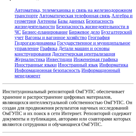
Автоматика, телемеханика и связь на железнодорожном
транспорте
Автоматическая телефонная связь
Алгебра и
геометрия
Антенны
Базы данных
Безопасность
жизнедеятельности
Безопасность жизнедеятельности в
ЧС
Бизнес-планирование
Биржевое дело
Бухгалтерский
учет
Вагоны и вагонное хозяйство
География
Гидрогазодинамика
Государственное и муниципальное
управление
Графика
Детали машин и основы
конструирования
Диспетчерская централизация
Журналистика
Инвестиции
Инженерная графика
Иностранные языки
Иностранный язык
Информатика
Информационная безопасность
Информационный
менеджмент
Институциональный репозиторий ОмГУПС обеспечивает
хранение и распространение цифровых материалов,
являющихся интеллектуальной собственностью ОмГУПС. Он
создан для продвижения результатов научных исследований
ОмГУПС и их поиск в сети Интернет. Репозиторий содержит
документы и публикации, авторами или соавторами которых
являются сотрудники и обучающиеся ОмГУПС.