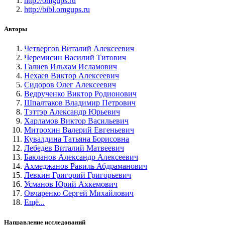
http://omgups.ru
http://bibl.omgups.ru
Авторы
Четвергов Виталий Алексеевич
Черемисин Василий Титович
Галиев Ильхам Исламович
Нехаев Виктор Алексеевич
Сидоров Олег Алексеевич
Ведрученко Виктор Родионович
Шпалтаков Владимир Петрович
Тэттэр Александр Юрьевич
Харламов Виктор Васильевич
Митрохин Валерий Евгеньевич
Кувалдина Татьяна Борисовна
Лебедев Виталий Матвеевич
Бакланов Александр Алексеевич
Ахмеджанов Равиль Абдраманович
Левкин Григорий Григорьевич
Усманов Юрий Ахкемович
Овчаренко Сергей Михайлович
Ещё...
Направление исследований