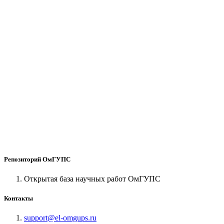
Репозиторий ОмГУПС
Открытая база научных работ ОмГУПС
Контакты
support@el-omgups.ru