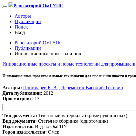
Репозиторий ОмГУПС
Авторы
Публикации
Поиск
Вход
Репозиторий ОмГУПС
Публикации
Инновационные проекты и нов...
Инновационные проекты и новые технологии для промышленно
Инновационные проекты и новые технологии для промышленности и тран
Авторы:
Пономарев Е. В.
,
Черемисин Василий Титович
Дата публикации:
2012
Просмотров:
213
Тип документа:
Текстовые материалы (кроме рукописных)
Вид документа:
Статья из сборника (однотомник)
Издательство:
Изд-во ОмГПУ
Город издательства:
Омск