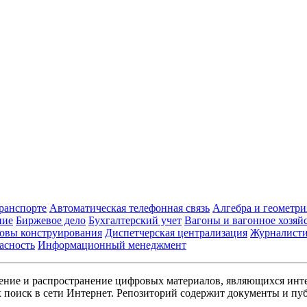
транспорте
Автоматическая телефонная связь
Алгебра и геометри
ние
Биржевое дело
Бухгалтерский учет
Вагоны и вагонное хозяй
овы конструирования
Диспетчерская централизация
Журналист
асность
Информационный менеджмент
ние и распространение цифровых материалов, являющихся инт
поиск в сети Интернет. Репозиторий содержит документы и пуб