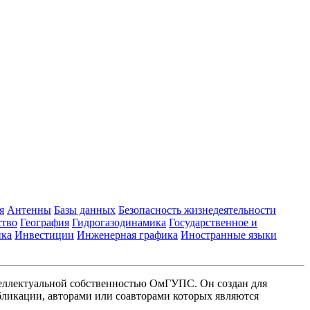
я
Антенны
Базы данных
Безопасность жизнедеятельности
ство
География
Гидрогазодинамика
Государственное и
ика
Инвестиции
Инженерная графика
Иностранные языки
еллектуальной собственностью ОмГУПС. Он создан для
ликации, авторами или соавторами которых являются