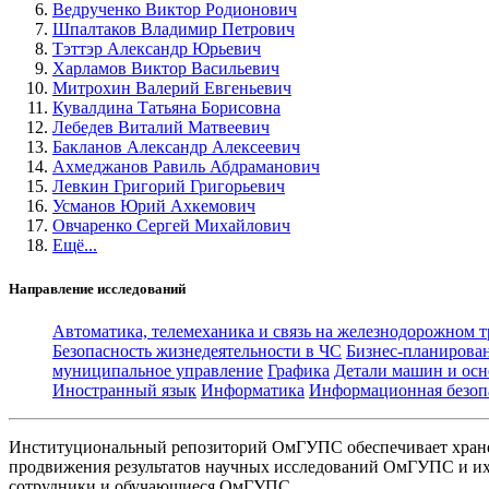
Ведрученко Виктор Родионович
Шпалтаков Владимир Петрович
Тэттэр Александр Юрьевич
Харламов Виктор Васильевич
Митрохин Валерий Евгеньевич
Кувалдина Татьяна Борисовна
Лебедев Виталий Матвеевич
Бакланов Александр Алексеевич
Ахмеджанов Равиль Абдраманович
Левкин Григорий Григорьевич
Усманов Юрий Ахкемович
Овчаренко Сергей Михайлович
Ещё...
Направление исследований
Автоматика, телемеханика и связь на железнодорожном 
Безопасность жизнедеятельности в ЧС
Бизнес-планирова
муниципальное управление
Графика
Детали машин и осн
Иностранный язык
Информатика
Информационная безоп
Институциональный репозиторий ОмГУПС обеспечивает хране
продвижения результатов научных исследований ОмГУПС и их 
сотрудники и обучающиеся ОмГУПС.