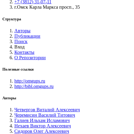
+7 (3812) 31-07-11
г.Омск Карла Маркса просп., 35
Структура
Авторы
Публикации
Поиск
Вход
Контакты
О Репозитории
Полезные ссылки
http://omgups.ru
http://bibl.omgups.ru
Авторы
Четвергов Виталий Алексеевич
Черемисин Василий Титович
Галиев Ильхам Исламович
Нехаев Виктор Алексеевич
Сидоров Олег Алексеевич