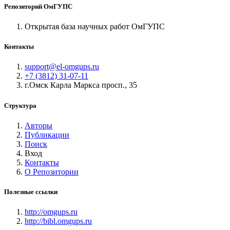
Репозиторий ОмГУПС
Открытая база научных работ ОмГУПС
Контакты
support@el-omgups.ru
+7 (3812) 31-07-11
г.Омск Карла Маркса просп., 35
Структура
Авторы
Публикации
Поиск
Вход
Контакты
О Репозитории
Полезные ссылки
http://omgups.ru
http://bibl.omgups.ru