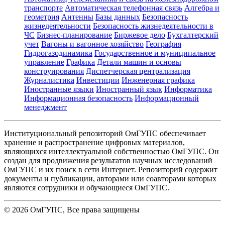
транспорте
Автоматическая телефонная связь
Алгебра и
геометрия
Антенны
Базы данных
Безопасность
жизнедеятельности
Безопасность жизнедеятельности в
ЧС
Бизнес-планирование
Биржевое дело
Бухгалтерский
учет
Вагоны и вагонное хозяйство
География
Гидрогазодинамика
Государственное и муниципальное
управление
Графика
Детали машин и основы
конструирования
Диспетчерская централизация
Журналистика
Инвестиции
Инженерная графика
Иностранные языки
Иностранный язык
Информатика
Информационная безопасность
Информационный
менеджмент
Институциональный репозиторий ОмГУПС обеспечивает
хранение и распространение цифровых материалов,
являющихся интеллектуальной собственностью ОмГУПС. Он
создан для продвижения результатов научных исследований
ОмГУПС и их поиск в сети Интернет. Репозиторий содержит
документы и публикации, авторами или соавторами которых
являются сотрудники и обучающиеся ОмГУПС.
©
2026
ОмГУПС
, Все права защищены