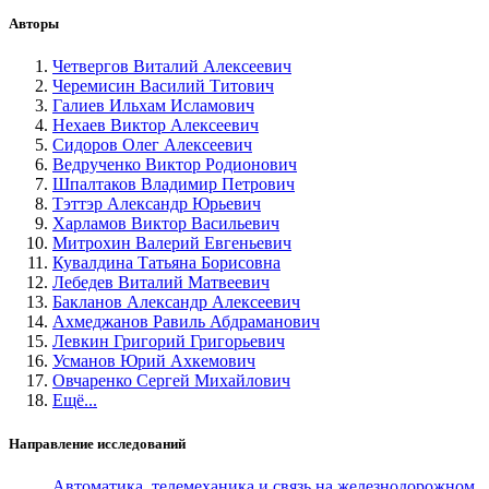
Авторы
Четвергов Виталий Алексеевич
Черемисин Василий Титович
Галиев Ильхам Исламович
Нехаев Виктор Алексеевич
Сидоров Олег Алексеевич
Ведрученко Виктор Родионович
Шпалтаков Владимир Петрович
Тэттэр Александр Юрьевич
Харламов Виктор Васильевич
Митрохин Валерий Евгеньевич
Кувалдина Татьяна Борисовна
Лебедев Виталий Матвеевич
Бакланов Александр Алексеевич
Ахмеджанов Равиль Абдраманович
Левкин Григорий Григорьевич
Усманов Юрий Ахкемович
Овчаренко Сергей Михайлович
Ещё...
Направление исследований
Автоматика, телемеханика и связь на железнодорожном