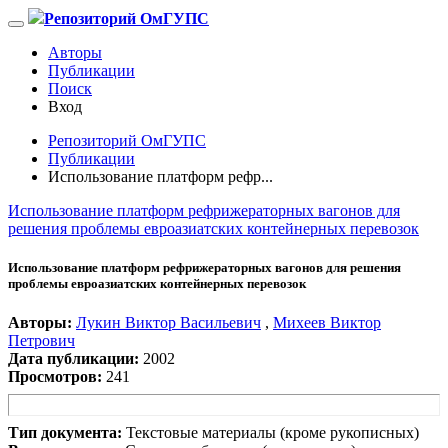
Репозиторий ОмГУПС
Авторы
Публикации
Поиск
Вход
Репозиторий ОмГУПС
Публикации
Использование платформ рефр...
Использование платформ рефрижераторных вагонов для
решения проблемы евроазиатских контейнерных перевозок
Использование платформ рефрижераторных вагонов для решения
проблемы евроазиатских контейнерных перевозок
Авторы:
Лукин Виктор Васильевич
,
Михеев Виктор
Петрович
Дата публикации:
2002
Просмотров:
241
Тип документа:
Текстовые материалы (кроме рукописных)