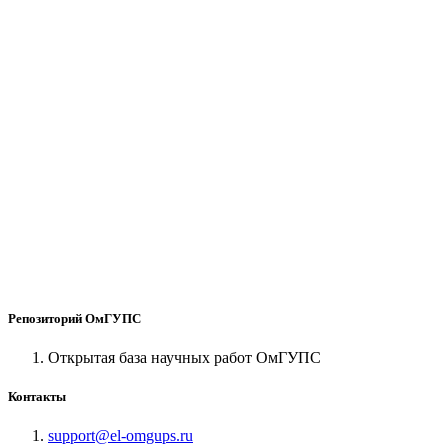
Репозиторий ОмГУПС
Открытая база научных работ ОмГУПС
Контакты
support@el-omgups.ru