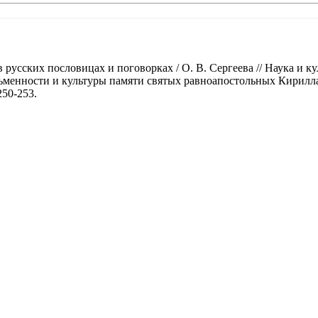
 русских пословицах и поговорках / О. В. Сергеева // Наука и 
менности и культуры памяти святых равноапостольных Кирилла 
250-253.