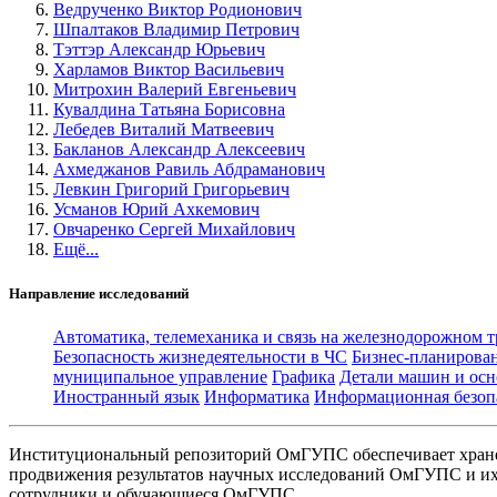
Ведрученко Виктор Родионович
Шпалтаков Владимир Петрович
Тэттэр Александр Юрьевич
Харламов Виктор Васильевич
Митрохин Валерий Евгеньевич
Кувалдина Татьяна Борисовна
Лебедев Виталий Матвеевич
Бакланов Александр Алексеевич
Ахмеджанов Равиль Абдраманович
Левкин Григорий Григорьевич
Усманов Юрий Ахкемович
Овчаренко Сергей Михайлович
Ещё...
Направление исследований
Автоматика, телемеханика и связь на железнодорожном 
Безопасность жизнедеятельности в ЧС
Бизнес-планирова
муниципальное управление
Графика
Детали машин и осн
Иностранный язык
Информатика
Информационная безоп
Институциональный репозиторий ОмГУПС обеспечивает хране
продвижения результатов научных исследований ОмГУПС и их 
сотрудники и обучающиеся ОмГУПС.