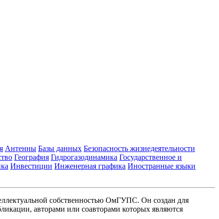
я
Антенны
Базы данных
Безопасность жизнедеятельности
ство
География
Гидрогазодинамика
Государственное и
ика
Инвестиции
Инженерная графика
Иностранные языки
еллектуальной собственностью ОмГУПС. Он создан для
ликации, авторами или соавторами которых являются