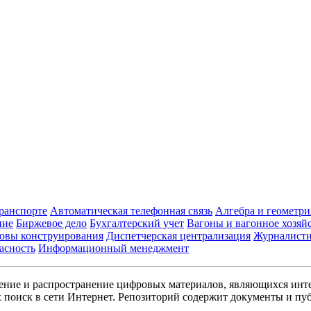
транспорте
Автоматическая телефонная связь
Алгебра и геометри
ние
Биржевое дело
Бухгалтерский учет
Вагоны и вагонное хозяй
овы конструирования
Диспетчерская централизация
Журналист
асность
Информационный менеджмент
ние и распространение цифровых материалов, являющихся инт
поиск в сети Интернет. Репозиторий содержит документы и пуб