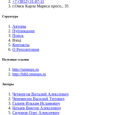
+7 (3812) 31-07-11
г.Омск Карла Маркса просп., 35
Структура
Авторы
Публикации
Поиск
Вход
Контакты
О Репозитории
Полезные ссылки
http://omgups.ru
http://bibl.omgups.ru
Авторы
Четвергов Виталий Алексеевич
Черемисин Василий Титович
Галиев Ильхам Исламович
Нехаев Виктор Алексеевич
Сидоров Олег Алексеевич