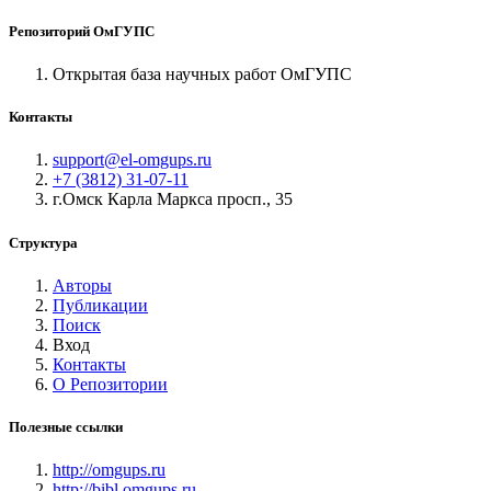
Репозиторий ОмГУПС
Открытая база научных работ ОмГУПС
Контакты
support@el-omgups.ru
+7 (3812) 31-07-11
г.Омск Карла Маркса просп., 35
Структура
Авторы
Публикации
Поиск
Вход
Контакты
О Репозитории
Полезные ссылки
http://omgups.ru
http://bibl.omgups.ru