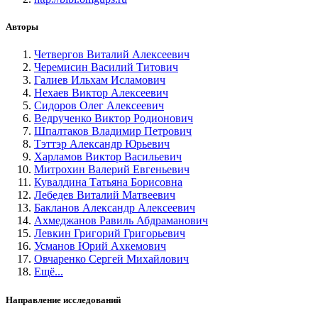
Авторы
Четвергов Виталий Алексеевич
Черемисин Василий Титович
Галиев Ильхам Исламович
Нехаев Виктор Алексеевич
Сидоров Олег Алексеевич
Ведрученко Виктор Родионович
Шпалтаков Владимир Петрович
Тэттэр Александр Юрьевич
Харламов Виктор Васильевич
Митрохин Валерий Евгеньевич
Кувалдина Татьяна Борисовна
Лебедев Виталий Матвеевич
Бакланов Александр Алексеевич
Ахмеджанов Равиль Абдраманович
Левкин Григорий Григорьевич
Усманов Юрий Ахкемович
Овчаренко Сергей Михайлович
Ещё...
Направление исследований