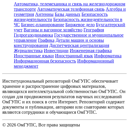
Автоматика, телемеханика и связь на железнодорожном
транспорте
Автоматическая телефонная связь
Алгебра и
геометрия
Антенны
Базы данных
Безопасность
жизнедеятельности
Безопасность жизнедеятельности в
ЧС
Бизнес-планирование
Биржевое дело
Бухгалтерский
учет
Вагоны и вагонное хозяйство
География
Гидрогазодинамика
Государственное и муниципальное
управление
Графика
Детали машин и основы
конструирования
Диспетчерская централизация
Журналистика
Инвестиции
Инженерная графика
Иностранные языки
Иностранный язык
Информатика
Информационная безопасность
Информационный
менеджмент
Институциональный репозиторий ОмГУПС обеспечивает
хранение и распространение цифровых материалов,
являющихся интеллектуальной собственностью ОмГУПС. Он
создан для продвижения результатов научных исследований
ОмГУПС и их поиск в сети Интернет. Репозиторий содержит
документы и публикации, авторами или соавторами которых
являются сотрудники и обучающиеся ОмГУПС.
©
2026
ОмГУПС
, Все права защищены