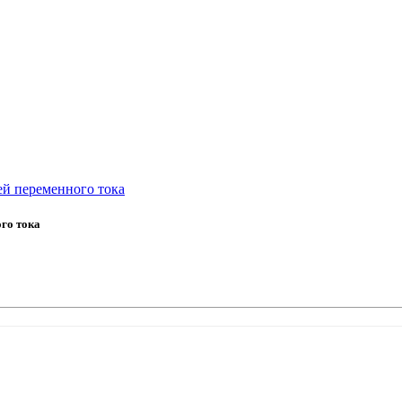
ей переменного тока
го тока