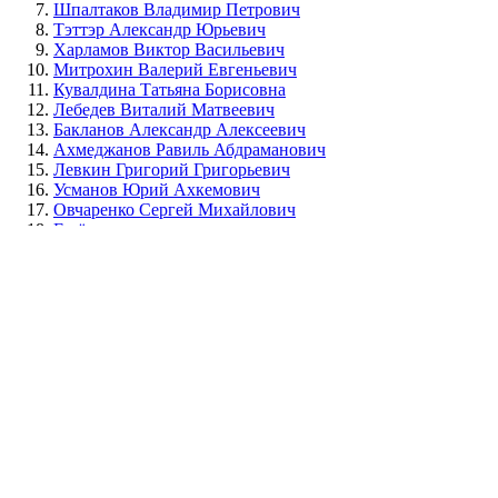
Шпалтаков Владимир Петрович
Тэттэр Александр Юрьевич
Харламов Виктор Васильевич
Митрохин Валерий Евгеньевич
Кувалдина Татьяна Борисовна
Лебедев Виталий Матвеевич
Бакланов Александр Алексеевич
Ахмеджанов Равиль Абдраманович
Левкин Григорий Григорьевич
Усманов Юрий Ахкемович
Овчаренко Сергей Михайлович
Ещё...
Направление исследований
Автоматика, телемеханика и связь на железнодорожном 
Безопасность жизнедеятельности в ЧС
Бизнес-планирова
муниципальное управление
Графика
Детали машин и осн
Иностранный язык
Информатика
Информационная безоп
Институциональный репозиторий ОмГУПС обеспечивает хране
продвижения результатов научных исследований ОмГУПС и их 
сотрудники и обучающиеся ОмГУПС.