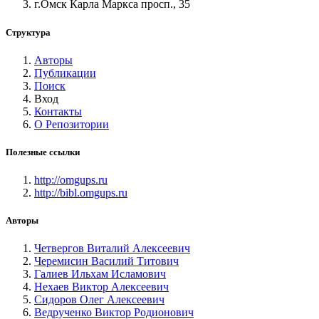
г.Омск Карла Маркса просп., 35
Структура
Авторы
Публикации
Поиск
Вход
Контакты
О Репозитории
Полезные ссылки
http://omgups.ru
http://bibl.omgups.ru
Авторы
Четвергов Виталий Алексеевич
Черемисин Василий Титович
Галиев Ильхам Исламович
Нехаев Виктор Алексеевич
Сидоров Олег Алексеевич
Ведрученко Виктор Родионович