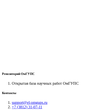
Репозиторий ОмГУПС
Открытая база научных работ ОмГУПС
Контакты
support@el-omgups.ru
+7 (3812) 31-07-11