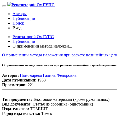
Репозиторий ОмГУПС
Авторы
Публикации
Поиск
Вход
Репозиторий ОмГУПС
Публикации
О применении метода наложен...
О применении метода наложения при расчете нелинейных цеп
О применении метода наложения при расчете нелинейных цепей переменно
Авторы:
Пономарева Галина Федоровна
Дата публикации:
1953
Просмотров:
221
Тип документа:
Текстовые материалы (кроме рукописных)
Вид документа:
Статья из сборника (однотомник)
Издательство:
ТЭМИИТ
Город издательства:
Томск