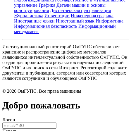
управление
Графика
Детали машин и основы
конструирования
Диспетчерская централизация
Журналистика
Инвестиции
Инженерная графика
Иностранные языки
Иностранный язык
Информатика
Информационная безопасность
Информационный
менеджмент
Институциональный репозиторий ОмГУПС обеспечивает
хранение и распространение цифровых материалов,
являющихся интеллектуальной собственностью ОмГУПС. Он
создан для продвижения результатов научных исследований
ОмГУПС и их поиск в сети Интернет. Репозиторий содержит
документы и публикации, авторами или соавторами которых
являются сотрудники и обучающиеся ОмГУПС.
©
2026
ОмГУПС
, Все права защищены
Добро пожаловать
Логин