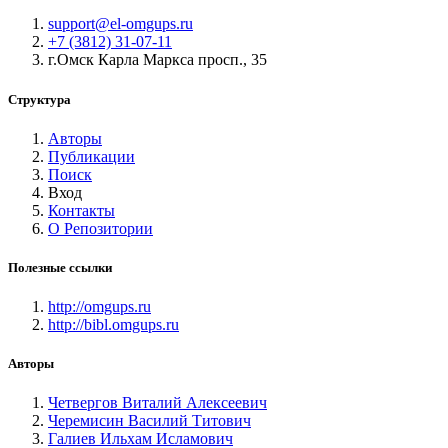
support@el-omgups.ru
+7 (3812) 31-07-11
г.Омск Карла Маркса просп., 35
Структура
Авторы
Публикации
Поиск
Вход
Контакты
О Репозитории
Полезные ссылки
http://omgups.ru
http://bibl.omgups.ru
Авторы
Четвергов Виталий Алексеевич
Черемисин Василий Титович
Галиев Ильхам Исламович