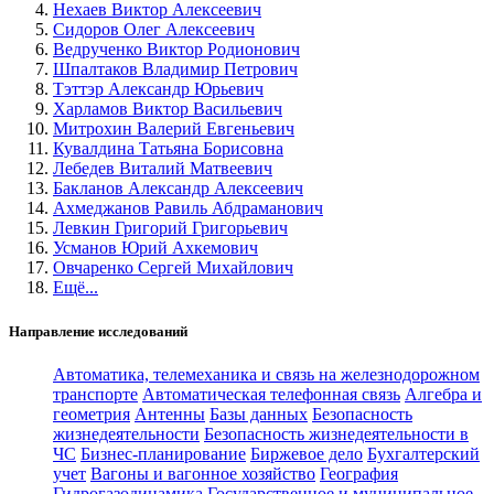
Нехаев Виктор Алексеевич
Сидоров Олег Алексеевич
Ведрученко Виктор Родионович
Шпалтаков Владимир Петрович
Тэттэр Александр Юрьевич
Харламов Виктор Васильевич
Митрохин Валерий Евгеньевич
Кувалдина Татьяна Борисовна
Лебедев Виталий Матвеевич
Бакланов Александр Алексеевич
Ахмеджанов Равиль Абдраманович
Левкин Григорий Григорьевич
Усманов Юрий Ахкемович
Овчаренко Сергей Михайлович
Ещё...
Направление исследований
Автоматика, телемеханика и связь на железнодорожном
транспорте
Автоматическая телефонная связь
Алгебра и
геометрия
Антенны
Базы данных
Безопасность
жизнедеятельности
Безопасность жизнедеятельности в
ЧС
Бизнес-планирование
Биржевое дело
Бухгалтерский
учет
Вагоны и вагонное хозяйство
География
Гидрогазодинамика
Государственное и муниципальное