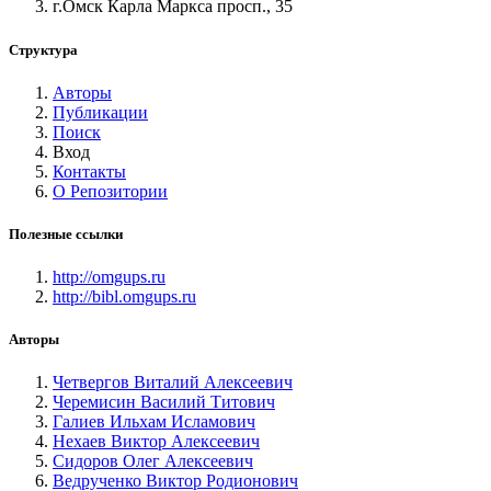
г.Омск Карла Маркса просп., 35
Структура
Авторы
Публикации
Поиск
Вход
Контакты
О Репозитории
Полезные ссылки
http://omgups.ru
http://bibl.omgups.ru
Авторы
Четвергов Виталий Алексеевич
Черемисин Василий Титович
Галиев Ильхам Исламович
Нехаев Виктор Алексеевич
Сидоров Олег Алексеевич
Ведрученко Виктор Родионович