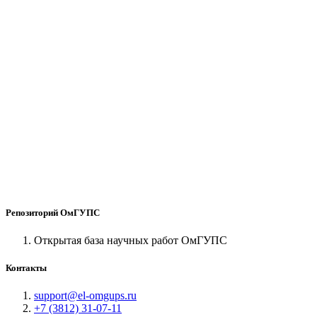
Репозиторий ОмГУПС
Открытая база научных работ ОмГУПС
Контакты
support@el-omgups.ru
+7 (3812) 31-07-11