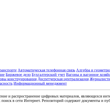
транспорте
Автоматическая телефонная связь
Алгебра и геометри
ние
Биржевое дело
Бухгалтерский учет
Вагоны и вагонное хозяй
овы конструирования
Диспетчерская централизация
Журналист
асность
Информационный менеджмент
ние и распространение цифровых материалов, являющихся инт
поиск в сети Интернет. Репозиторий содержит документы и пуб