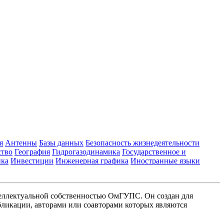
я
Антенны
Базы данных
Безопасность жизнедеятельности
ство
География
Гидрогазодинамика
Государственное и
ика
Инвестиции
Инженерная графика
Иностранные языки
еллектуальной собственностью ОмГУПС. Он создан для
ликации, авторами или соавторами которых являются