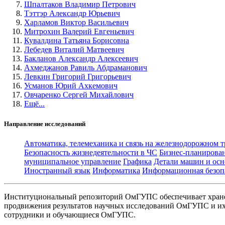
Шпалтаков Владимир Петрович
Тэттэр Александр Юрьевич
Харламов Виктор Васильевич
Митрохин Валерий Евгеньевич
Кувалдина Татьяна Борисовна
Лебедев Виталий Матвеевич
Бакланов Александр Алексеевич
Ахмеджанов Равиль Абдраманович
Левкин Григорий Григорьевич
Усманов Юрий Ахкемович
Овчаренко Сергей Михайлович
Ещё...
Направление исследований
Автоматика, телемеханика и связь на железнодорожном 
Безопасность жизнедеятельности в ЧС
Бизнес-планирова
муниципальное управление
Графика
Детали машин и осн
Иностранный язык
Информатика
Информационная безоп
Институциональный репозиторий ОмГУПС обеспечивает хране
продвижения результатов научных исследований ОмГУПС и их 
сотрудники и обучающиеся ОмГУПС.