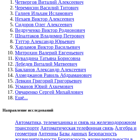
Четвергов Виталий Алексеевич
Черемисин Василий Титович
Галиев Ильхам Исламович
Нехаев Виктор Алексеевич
Сидоров Олег Алексеевич
Ведрученко Виктор Родионович
Шпалтаков Владимир Петрович
Тэттэр Александр Юрьевич
Харламов Виктор Васильевич
Митрохин Валерий Евгеньевич
Кувалдина Татьяна Борисовна
Лебедев Виталий Матвеевич
Бакланов Александр Алексеевич
Ахмеджанов Равиль Абдраманович
Левкин Григорий Григорьевич
Усманов Юрий Ахкемович
Овчаренко Сергей Михайлович
Ещё...
Направление исследований
Автоматика, телемеханика и связь на железнодорожном
транспорте
Автоматическая телефонная связь
Алгебра и
геометрия
Антенны
Базы данных
Безопасность
жизнедеятельности
Безопасность жизнедеятельности в