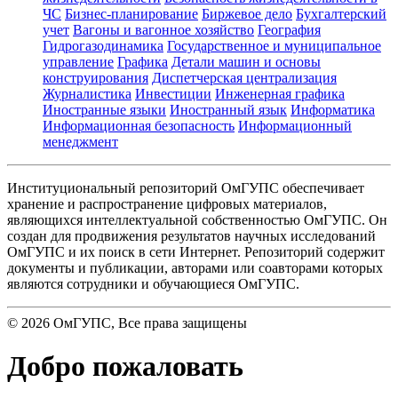
ЧС
Бизнес-планирование
Биржевое дело
Бухгалтерский
учет
Вагоны и вагонное хозяйство
География
Гидрогазодинамика
Государственное и муниципальное
управление
Графика
Детали машин и основы
конструирования
Диспетчерская централизация
Журналистика
Инвестиции
Инженерная графика
Иностранные языки
Иностранный язык
Информатика
Информационная безопасность
Информационный
менеджмент
Институциональный репозиторий ОмГУПС обеспечивает
хранение и распространение цифровых материалов,
являющихся интеллектуальной собственностью ОмГУПС. Он
создан для продвижения результатов научных исследований
ОмГУПС и их поиск в сети Интернет. Репозиторий содержит
документы и публикации, авторами или соавторами которых
являются сотрудники и обучающиеся ОмГУПС.
©
2026
ОмГУПС
, Все права защищены
Добро пожаловать