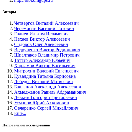
http://bibl.omgups.ru
Авторы
Четвергов Виталий Алексеевич
Черемисин Василий Титович
Галиев Ильхам Исламович
Нехаев Виктор Алексеевич
Сидоров Олег Алексеевич
Ведрученко Виктор Родионович
Шпалтаков Владимир Петрович
Тэттэр Александр Юрьевич
Харламов Виктор Васильевич
Митрохин Валерий Евгеньевич
Кувалдина Татьяна Борисовна
Лебедев Виталий Матвеевич
Бакланов Александр Алексеевич
Ахмеджанов Равиль Абдраманович
Левкин Григорий Григорьевич
Усманов Юрий Ахкемович
Овчаренко Сергей Михайлович
Ещё...
Направление исследований