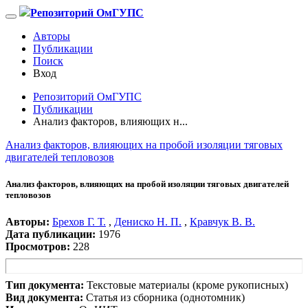
Репозиторий ОмГУПС
Авторы
Публикации
Поиск
Вход
Репозиторий ОмГУПС
Публикации
Анализ факторов, влияющих н...
Анализ факторов, влияющих на пробой изоляции тяговых
двигателей тепловозов
Анализ факторов, влияющих на пробой изоляции тяговых двигателей
тепловозов
Авторы:
Брехов Г. Т.
,
Дениско Н. П.
,
Кравчук В. В.
Дата публикации:
1976
Просмотров:
228
Тип документа:
Текстовые материалы (кроме рукописных)
Вид документа:
Статья из сборника (однотомник)