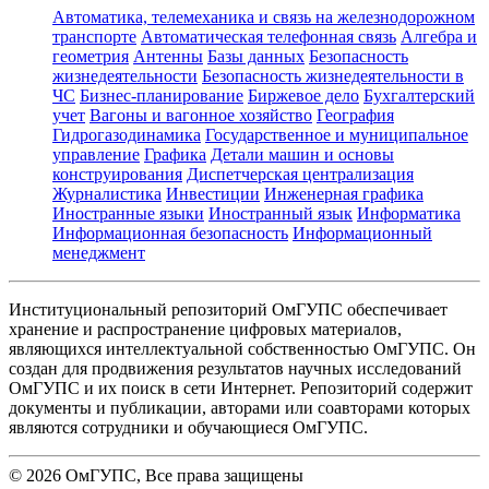
Автоматика, телемеханика и связь на железнодорожном
транспорте
Автоматическая телефонная связь
Алгебра и
геометрия
Антенны
Базы данных
Безопасность
жизнедеятельности
Безопасность жизнедеятельности в
ЧС
Бизнес-планирование
Биржевое дело
Бухгалтерский
учет
Вагоны и вагонное хозяйство
География
Гидрогазодинамика
Государственное и муниципальное
управление
Графика
Детали машин и основы
конструирования
Диспетчерская централизация
Журналистика
Инвестиции
Инженерная графика
Иностранные языки
Иностранный язык
Информатика
Информационная безопасность
Информационный
менеджмент
Институциональный репозиторий ОмГУПС обеспечивает
хранение и распространение цифровых материалов,
являющихся интеллектуальной собственностью ОмГУПС. Он
создан для продвижения результатов научных исследований
ОмГУПС и их поиск в сети Интернет. Репозиторий содержит
документы и публикации, авторами или соавторами которых
являются сотрудники и обучающиеся ОмГУПС.
©
2026
ОмГУПС
, Все права защищены