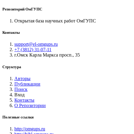
Репозиторий ОмГУПС
Открытая база научных работ ОмГУПС
Контакты
support@el-omgups.ru
+7 (3812) 31-07-11
г.Омск Карла Маркса просп., 35
Структура
Авторы
Публикации
Поиск
Вход
Контакты
О Репозитории
Полезные ссылки
http://omgups.ru