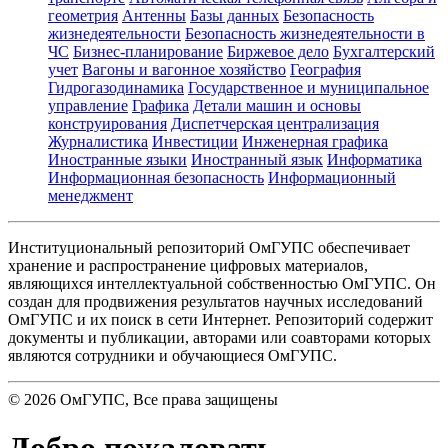
геометрия
Антенны
Базы данных
Безопасность
жизнедеятельности
Безопасность жизнедеятельности в
ЧС
Бизнес-планирование
Биржевое дело
Бухгалтерский
учет
Вагоны и вагонное хозяйство
География
Гидрогазодинамика
Государственное и муниципальное
управление
Графика
Детали машин и основы
конструирования
Диспетчерская централизация
Журналистика
Инвестиции
Инженерная графика
Иностранные языки
Иностранный язык
Информатика
Информационная безопасность
Информационный
менеджмент
Институциональный репозиторий ОмГУПС обеспечивает
хранение и распространение цифровых материалов,
являющихся интеллектуальной собственностью ОмГУПС. Он
создан для продвижения результатов научных исследований
ОмГУПС и их поиск в сети Интернет. Репозиторий содержит
документы и публикации, авторами или соавторами которых
являются сотрудники и обучающиеся ОмГУПС.
©
2026
ОмГУПС
, Все права защищены