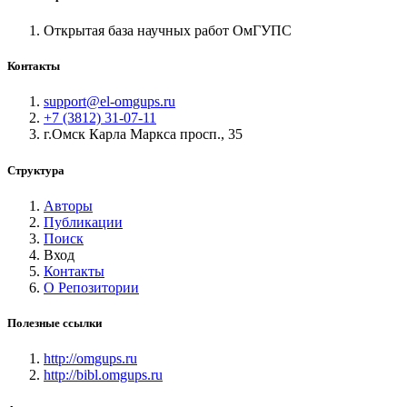
Открытая база научных работ ОмГУПС
Контакты
support@el-omgups.ru
+7 (3812) 31-07-11
г.Омск Карла Маркса просп., 35
Структура
Авторы
Публикации
Поиск
Вход
Контакты
О Репозитории
Полезные ссылки
http://omgups.ru
http://bibl.omgups.ru