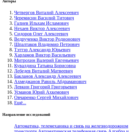
Авторы
Четвергов Виталий Алексеевич
Черемисин Василий Титович
Галиев Ильхам Исламович
Нехаев Виктор Алексеевич
Сидоров Олег Алексеевич
Ведрученко Виктор Родионович
Шпалтаков Владимир Петрович
Тэттэр Александр Юрьевич
Харламов Виктор Васильевич
Митрохин Валерий Евгеньевич
Кувалдина Татьяна Борисовна
Лебедев Виталий Матвеевич
Бакланов Александр Алексеевич
Ахмеджанов Равиль Абдраманович
Левкин Григорий Григорьевич
Усманов Юрий Ахкемович
Овчаренко Сергей Михайлович
Ещё...
Направление исследований
Автоматика, телемеханика и связь на железнодорожном
транспорте
Автоматическая телефонная связь
Алгебра и