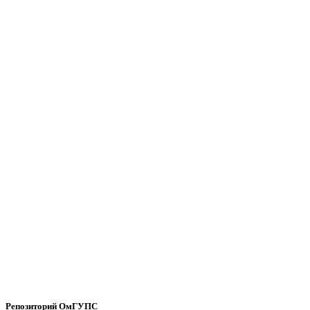
Репозиторий ОмГУПС