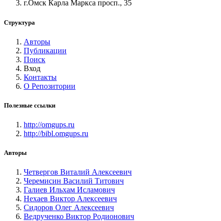
г.Омск Карла Маркса просп., 35
Структура
Авторы
Публикации
Поиск
Вход
Контакты
О Репозитории
Полезные ссылки
http://omgups.ru
http://bibl.omgups.ru
Авторы
Четвергов Виталий Алексеевич
Черемисин Василий Титович
Галиев Ильхам Исламович
Нехаев Виктор Алексеевич
Сидоров Олег Алексеевич
Ведрученко Виктор Родионович