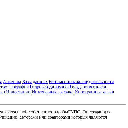
я
Антенны
Базы данных
Безопасность жизнедеятельности
ство
География
Гидрогазодинамика
Государственное и
ика
Инвестиции
Инженерная графика
Иностранные языки
еллектуальной собственностью ОмГУПС. Он создан для
ликации, авторами или соавторами которых являются