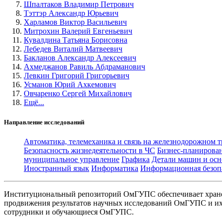
Шпалтаков Владимир Петрович
Тэттэр Александр Юрьевич
Харламов Виктор Васильевич
Митрохин Валерий Евгеньевич
Кувалдина Татьяна Борисовна
Лебедев Виталий Матвеевич
Бакланов Александр Алексеевич
Ахмеджанов Равиль Абдраманович
Левкин Григорий Григорьевич
Усманов Юрий Ахкемович
Овчаренко Сергей Михайлович
Ещё...
Направление исследований
Автоматика, телемеханика и связь на железнодорожном 
Безопасность жизнедеятельности в ЧС
Бизнес-планирова
муниципальное управление
Графика
Детали машин и осн
Иностранный язык
Информатика
Информационная безоп
Институциональный репозиторий ОмГУПС обеспечивает хране
продвижения результатов научных исследований ОмГУПС и их 
сотрудники и обучающиеся ОмГУПС.