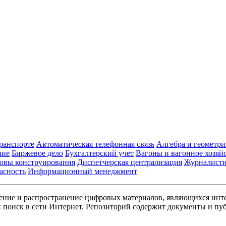
транспорте
Автоматическая телефонная связь
Алгебра и геометри
ние
Биржевое дело
Бухгалтерский учет
Вагоны и вагонное хозяй
овы конструирования
Диспетчерская централизация
Журналист
асность
Информационный менеджмент
ние и распространение цифровых материалов, являющихся инт
поиск в сети Интернет. Репозиторий содержит документы и пуб