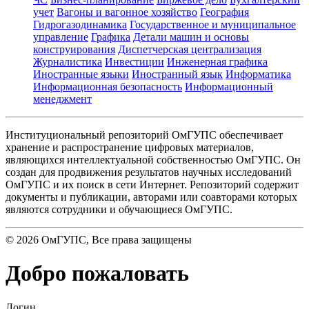
учет
Вагоны и вагонное хозяйство
География
Гидрогазодинамика
Государственное и муниципальное
управление
Графика
Детали машин и основы
конструирования
Диспетчерская централизация
Журналистика
Инвестиции
Инженерная графика
Иностранные языки
Иностранный язык
Информатика
Информационная безопасность
Информационный
менеджмент
Институциональный репозиторий ОмГУПС обеспечивает
хранение и распространение цифровых материалов,
являющихся интеллектуальной собственностью ОмГУПС. Он
создан для продвижения результатов научных исследований
ОмГУПС и их поиск в сети Интернет. Репозиторий содержит
документы и публикации, авторами или соавторами которых
являются сотрудники и обучающиеся ОмГУПС.
©
2026
ОмГУПС
, Все права защищены
Добро пожаловать
Логин