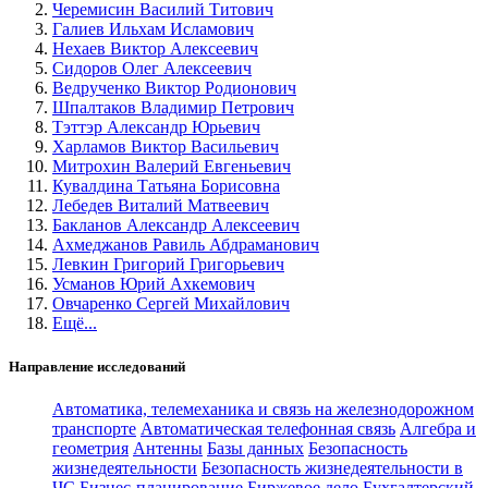
Черемисин Василий Титович
Галиев Ильхам Исламович
Нехаев Виктор Алексеевич
Сидоров Олег Алексеевич
Ведрученко Виктор Родионович
Шпалтаков Владимир Петрович
Тэттэр Александр Юрьевич
Харламов Виктор Васильевич
Митрохин Валерий Евгеньевич
Кувалдина Татьяна Борисовна
Лебедев Виталий Матвеевич
Бакланов Александр Алексеевич
Ахмеджанов Равиль Абдраманович
Левкин Григорий Григорьевич
Усманов Юрий Ахкемович
Овчаренко Сергей Михайлович
Ещё...
Направление исследований
Автоматика, телемеханика и связь на железнодорожном
транспорте
Автоматическая телефонная связь
Алгебра и
геометрия
Антенны
Базы данных
Безопасность
жизнедеятельности
Безопасность жизнедеятельности в
ЧС
Бизнес-планирование
Биржевое дело
Бухгалтерский