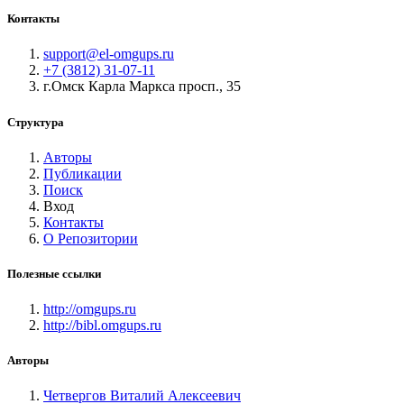
Контакты
support@el-omgups.ru
+7 (3812) 31-07-11
г.Омск Карла Маркса просп., 35
Структура
Авторы
Публикации
Поиск
Вход
Контакты
О Репозитории
Полезные ссылки
http://omgups.ru
http://bibl.omgups.ru
Авторы
Четвергов Виталий Алексеевич