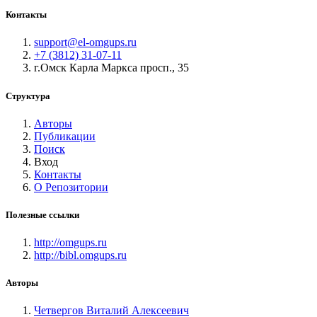
Контакты
support@el-omgups.ru
+7 (3812) 31-07-11
г.Омск Карла Маркса просп., 35
Структура
Авторы
Публикации
Поиск
Вход
Контакты
О Репозитории
Полезные ссылки
http://omgups.ru
http://bibl.omgups.ru
Авторы
Четвергов Виталий Алексеевич