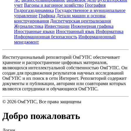
учет
Вагоны и вагонное хозяйство
География
Гидрогазодинамика
Государственное и муниципальное
управление
Графика
Детали машин и основы
конструирования
Диспетчерская централизация
Журналистика
Инвестиции
Инженерная графика
Иностранные языки
Иностранный язык
Информатика
Информационная безопасность
Информационный
менеджмент
Институциональный репозиторий ОмГУПС обеспечивает
хранение и распространение цифровых материалов,
являющихся интеллектуальной собственностью ОмГУПС. Он
создан для продвижения результатов научных исследований
ОмГУПС и их поиск в сети Интернет. Репозиторий содержит
документы и публикации, авторами или соавторами которых
являются сотрудники и обучающиеся ОмГУПС.
©
2026
ОмГУПС
, Все права защищены
Добро пожаловать
Логин