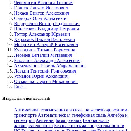
Черемисин Василий Титович
Галиев Ильхам Исламович
Нехаев Виктор Алексеевич
Сидоров Олег Алексеевич
Ведрученко Виктор Родионович
Шпалтаков Владимир Петрович
Тэттэр Александр Юрьевич
Харламов Виктор Васильевич
Митрохин Валерий Евгеньевич
Кувалдина Татьяна Борисовна
Лебедев Виталий Матвеевич
Бакланов Александр Алексеевич
Ахмеджанов Равиль Абдраманович
Левкин Григорий Григорьевич
Усманов Юрий Ахкемович
Овчаренко Сергей Михайлович
Ещё...
Направление исследований
Автоматика, телемеханика и связь на железнодорожном
транспорте
Автоматическая телефонная связь
Алгебра и
геометрия
Антенны
Базы данных
Безопасность
жизнедеятельности
Безопасность жизнедеятельности в
ЧС
Бизнес-планирование
Биржевое дело
Бухгалтерский