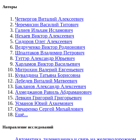
Авторы
Четвергов Виталий Алексеевич
Черемисин Василий Титович
Галиев Ильхам Исламович
Нехаев Виктор Алексеевич
Сидоров Олег Алексеевич
Ведрученко Виктор Родионович
Шпалтаков Владимир Петрович
Тэттэр Александр Юрьевич
Харламов Виктор Васильевич
Митрохин Валерий Евгеньевич
Кувалдина Татьяна Борисовна
Лебедев Виталий Матвеевич
Бакланов Александр Алексеевич
Ахмеджанов Равиль Абдраманович
Левкин Григорий Григорьевич
Усманов Юрий Ахкемович
Овчаренко Сергей Михайлович
Ещё...
Направление исследований
Автоматика, телемеханика и связь на железнодорожном