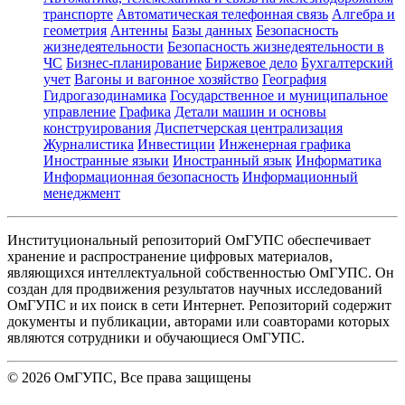
транспорте
Автоматическая телефонная связь
Алгебра и
геометрия
Антенны
Базы данных
Безопасность
жизнедеятельности
Безопасность жизнедеятельности в
ЧС
Бизнес-планирование
Биржевое дело
Бухгалтерский
учет
Вагоны и вагонное хозяйство
География
Гидрогазодинамика
Государственное и муниципальное
управление
Графика
Детали машин и основы
конструирования
Диспетчерская централизация
Журналистика
Инвестиции
Инженерная графика
Иностранные языки
Иностранный язык
Информатика
Информационная безопасность
Информационный
менеджмент
Институциональный репозиторий ОмГУПС обеспечивает
хранение и распространение цифровых материалов,
являющихся интеллектуальной собственностью ОмГУПС. Он
создан для продвижения результатов научных исследований
ОмГУПС и их поиск в сети Интернет. Репозиторий содержит
документы и публикации, авторами или соавторами которых
являются сотрудники и обучающиеся ОмГУПС.
©
2026
ОмГУПС
, Все права защищены