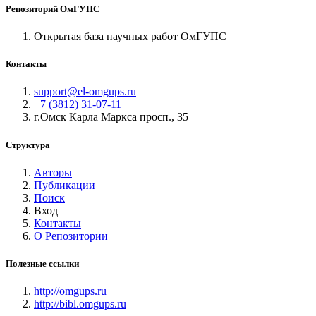
Репозиторий ОмГУПС
Открытая база научных работ ОмГУПС
Контакты
support@el-omgups.ru
+7 (3812) 31-07-11
г.Омск Карла Маркса просп., 35
Структура
Авторы
Публикации
Поиск
Вход
Контакты
О Репозитории
Полезные ссылки
http://omgups.ru
http://bibl.omgups.ru