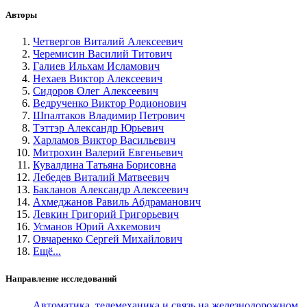
Авторы
Четвергов Виталий Алексеевич
Черемисин Василий Титович
Галиев Ильхам Исламович
Нехаев Виктор Алексеевич
Сидоров Олег Алексеевич
Ведрученко Виктор Родионович
Шпалтаков Владимир Петрович
Тэттэр Александр Юрьевич
Харламов Виктор Васильевич
Митрохин Валерий Евгеньевич
Кувалдина Татьяна Борисовна
Лебедев Виталий Матвеевич
Бакланов Александр Алексеевич
Ахмеджанов Равиль Абдраманович
Левкин Григорий Григорьевич
Усманов Юрий Ахкемович
Овчаренко Сергей Михайлович
Ещё...
Направление исследований
Автоматика, телемеханика и связь на железнодорожном