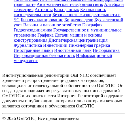
транспорте
Автоматическая телефонная связь
Алгебра и
геометрия
Антенны
Базы данных
Безопасность
жизнедеятельности
Безопасность жизнедеятельности в
ЧС
Бизнес-планирование
Биржевое дело
Бухгалтерский
учет
Вагоны и вагонное хозяйство
География
Гидрогазодинамика
Государственное и муниципальное
управление
Графика
Детали машин и основы
конструирования
Диспетчерская централизация
Журналистика
Инвестиции
Инженерная графика
Иностранные языки
Иностранный язык
Информатика
Информационная безопасность
Информационный
менеджмент
Институциональный репозиторий ОмГУПС обеспечивает
хранение и распространение цифровых материалов,
являющихся интеллектуальной собственностью ОмГУПС. Он
создан для продвижения результатов научных исследований
ОмГУПС и их поиск в сети Интернет. Репозиторий содержит
документы и публикации, авторами или соавторами которых
являются сотрудники и обучающиеся ОмГУПС.
©
2026
ОмГУПС
, Все права защищены