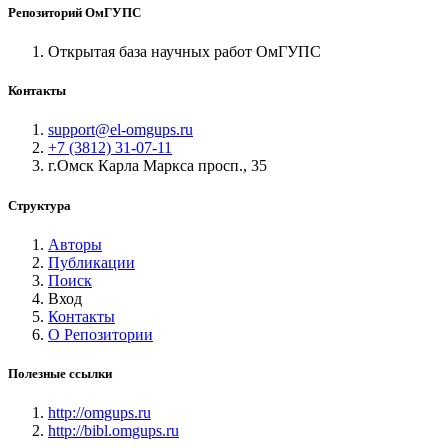
Репозиторий ОмГУПС
Открытая база научных работ ОмГУПС
Контакты
support@el-omgups.ru
+7 (3812) 31-07-11
г.Омск Карла Маркса просп., 35
Структура
Авторы
Публикации
Поиск
Вход
Контакты
О Репозитории
Полезные ссылки
http://omgups.ru
http://bibl.omgups.ru