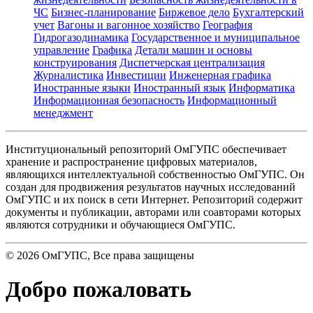
ЧС
Бизнес-планирование
Биржевое дело
Бухгалтерский
учет
Вагоны и вагонное хозяйство
География
Гидрогазодинамика
Государственное и муниципальное
управление
Графика
Детали машин и основы
конструирования
Диспетчерская централизация
Журналистика
Инвестиции
Инженерная графика
Иностранные языки
Иностранный язык
Информатика
Информационная безопасность
Информационный
менеджмент
Институциональный репозиторий ОмГУПС обеспечивает
хранение и распространение цифровых материалов,
являющихся интеллектуальной собственностью ОмГУПС. Он
создан для продвижения результатов научных исследований
ОмГУПС и их поиск в сети Интернет. Репозиторий содержит
документы и публикации, авторами или соавторами которых
являются сотрудники и обучающиеся ОмГУПС.
©
2026
ОмГУПС
, Все права защищены
Добро пожаловать