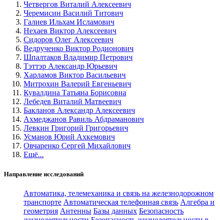
Четвергов Виталий Алексеевич
Черемисин Василий Титович
Галиев Ильхам Исламович
Нехаев Виктор Алексеевич
Сидоров Олег Алексеевич
Ведрученко Виктор Родионович
Шпалтаков Владимир Петрович
Тэттэр Александр Юрьевич
Харламов Виктор Васильевич
Митрохин Валерий Евгеньевич
Кувалдина Татьяна Борисовна
Лебедев Виталий Матвеевич
Бакланов Александр Алексеевич
Ахмеджанов Равиль Абдраманович
Левкин Григорий Григорьевич
Усманов Юрий Ахкемович
Овчаренко Сергей Михайлович
Ещё...
Направление исследований
Автоматика, телемеханика и связь на железнодорожном
транспорте
Автоматическая телефонная связь
Алгебра и
геометрия
Антенны
Базы данных
Безопасность
жизнедеятельности
Безопасность жизнедеятельности в