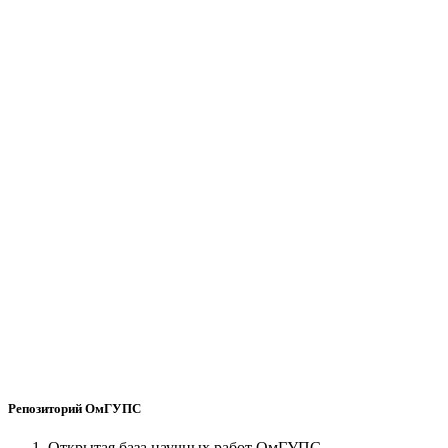
Репозиторий ОмГУПС
Открытая база научных работ ОмГУПС