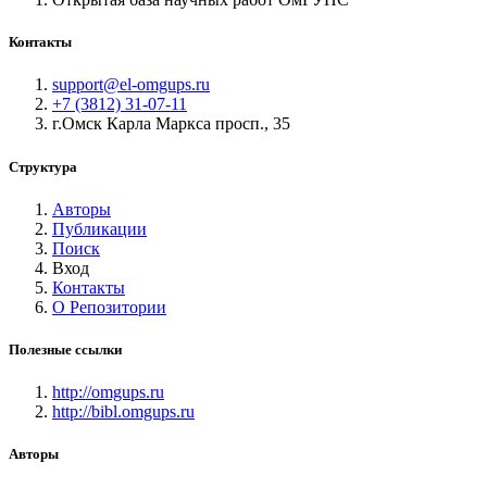
Контакты
support@el-omgups.ru
+7 (3812) 31-07-11
г.Омск Карла Маркса просп., 35
Структура
Авторы
Публикации
Поиск
Вход
Контакты
О Репозитории
Полезные ссылки
http://omgups.ru
http://bibl.omgups.ru
Авторы