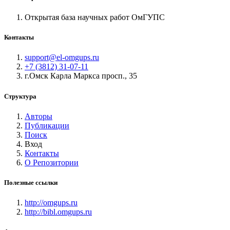
Открытая база научных работ ОмГУПС
Контакты
support@el-omgups.ru
+7 (3812) 31-07-11
г.Омск Карла Маркса просп., 35
Структура
Авторы
Публикации
Поиск
Вход
Контакты
О Репозитории
Полезные ссылки
http://omgups.ru
http://bibl.omgups.ru