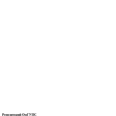
Репозиторий ОмГУПС