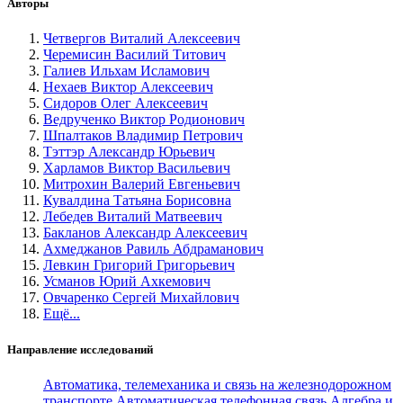
Авторы
Четвергов Виталий Алексеевич
Черемисин Василий Титович
Галиев Ильхам Исламович
Нехаев Виктор Алексеевич
Сидоров Олег Алексеевич
Ведрученко Виктор Родионович
Шпалтаков Владимир Петрович
Тэттэр Александр Юрьевич
Харламов Виктор Васильевич
Митрохин Валерий Евгеньевич
Кувалдина Татьяна Борисовна
Лебедев Виталий Матвеевич
Бакланов Александр Алексеевич
Ахмеджанов Равиль Абдраманович
Левкин Григорий Григорьевич
Усманов Юрий Ахкемович
Овчаренко Сергей Михайлович
Ещё...
Направление исследований
Автоматика, телемеханика и связь на железнодорожном
транспорте
Автоматическая телефонная связь
Алгебра и