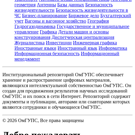
геометрия
Антенны
Базы данных
Безопасность
жизнедеятельности
Безопасность жизнедеятельности в
ЧС
Бизнес-планирование
Биржевое дело
Бухгалтерский
учет
Вагоны и вагонное хозяйство
География
Гидрогазодинамика
Государственное и муниципальное
управление
Графика
Детали машин и основы
конструирования
Диспетчерская централизация
Журналистика
Инвестиции
Инженерная графика
Иностранные языки
Иностранный язык
Информатика
Информационная безопасность
Информационный
менеджмент
Институциональный репозиторий ОмГУПС обеспечивает
хранение и распространение цифровых материалов,
являющихся интеллектуальной собственностью ОмГУПС. Он
создан для продвижения результатов научных исследований
ОмГУПС и их поиск в сети Интернет. Репозиторий содержит
документы и публикации, авторами или соавторами которых
являются сотрудники и обучающиеся ОмГУПС.
©
2026
ОмГУПС
, Все права защищены