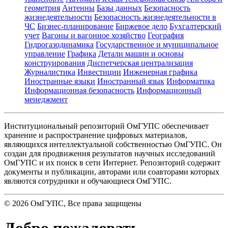
геометрия
Антенны
Базы данных
Безопасность
жизнедеятельности
Безопасность жизнедеятельности в
ЧС
Бизнес-планирование
Биржевое дело
Бухгалтерский
учет
Вагоны и вагонное хозяйство
География
Гидрогазодинамика
Государственное и муниципальное
управление
Графика
Детали машин и основы
конструирования
Диспетчерская централизация
Журналистика
Инвестиции
Инженерная графика
Иностранные языки
Иностранный язык
Информатика
Информационная безопасность
Информационный
менеджмент
Институциональный репозиторий ОмГУПС обеспечивает
хранение и распространение цифровых материалов,
являющихся интеллектуальной собственностью ОмГУПС. Он
создан для продвижения результатов научных исследований
ОмГУПС и их поиск в сети Интернет. Репозиторий содержит
документы и публикации, авторами или соавторами которых
являются сотрудники и обучающиеся ОмГУПС.
©
2026
ОмГУПС
, Все права защищены