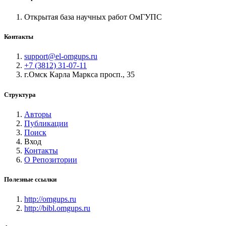
Открытая база научных работ ОмГУПС
Контакты
support@el-omgups.ru
+7 (3812) 31-07-11
г.Омск Карла Маркса просп., 35
Структура
Авторы
Публикации
Поиск
Вход
Контакты
О Репозитории
Полезные ссылки
http://omgups.ru
http://bibl.omgups.ru