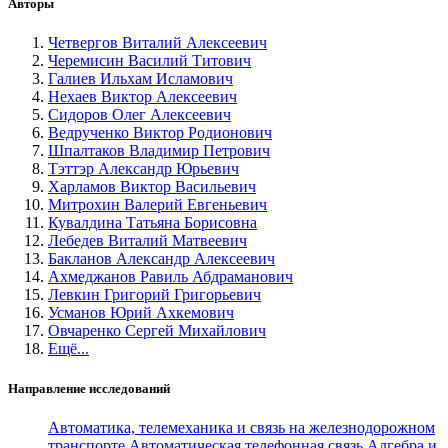
Авторы
Четвергов Виталий Алексеевич
Черемисин Василий Титович
Галиев Ильхам Исламович
Нехаев Виктор Алексеевич
Сидоров Олег Алексеевич
Ведрученко Виктор Родионович
Шпалтаков Владимир Петрович
Тэттэр Александр Юрьевич
Харламов Виктор Васильевич
Митрохин Валерий Евгеньевич
Кувалдина Татьяна Борисовна
Лебедев Виталий Матвеевич
Бакланов Александр Алексеевич
Ахмеджанов Равиль Абдраманович
Левкин Григорий Григорьевич
Усманов Юрий Ахкемович
Овчаренко Сергей Михайлович
Ещё...
Направление исследований
Автоматика, телемеханика и связь на железнодорожном
транспорте
Автоматическая телефонная связь
Алгебра и