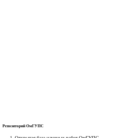
Репозиторий ОмГУПС
Открытая база научных работ ОмГУПС