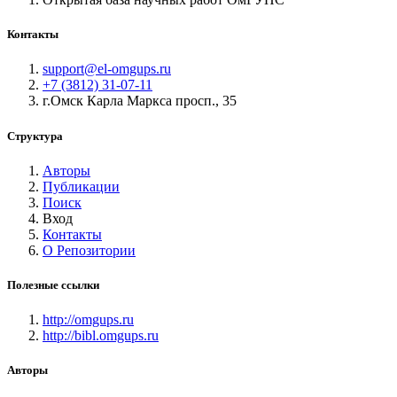
Контакты
support@el-omgups.ru
+7 (3812) 31-07-11
г.Омск Карла Маркса просп., 35
Структура
Авторы
Публикации
Поиск
Вход
Контакты
О Репозитории
Полезные ссылки
http://omgups.ru
http://bibl.omgups.ru
Авторы