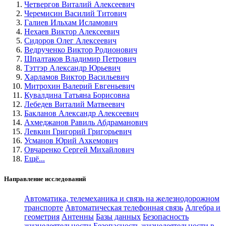
Четвергов Виталий Алексеевич
Черемисин Василий Титович
Галиев Ильхам Исламович
Нехаев Виктор Алексеевич
Сидоров Олег Алексеевич
Ведрученко Виктор Родионович
Шпалтаков Владимир Петрович
Тэттэр Александр Юрьевич
Харламов Виктор Васильевич
Митрохин Валерий Евгеньевич
Кувалдина Татьяна Борисовна
Лебедев Виталий Матвеевич
Бакланов Александр Алексеевич
Ахмеджанов Равиль Абдраманович
Левкин Григорий Григорьевич
Усманов Юрий Ахкемович
Овчаренко Сергей Михайлович
Ещё...
Направление исследований
Автоматика, телемеханика и связь на железнодорожном
транспорте
Автоматическая телефонная связь
Алгебра и
геометрия
Антенны
Базы данных
Безопасность
жизнедеятельности
Безопасность жизнедеятельности в