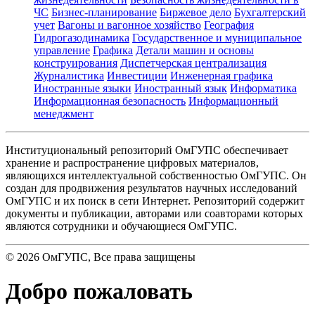
ЧС
Бизнес-планирование
Биржевое дело
Бухгалтерский
учет
Вагоны и вагонное хозяйство
География
Гидрогазодинамика
Государственное и муниципальное
управление
Графика
Детали машин и основы
конструирования
Диспетчерская централизация
Журналистика
Инвестиции
Инженерная графика
Иностранные языки
Иностранный язык
Информатика
Информационная безопасность
Информационный
менеджмент
Институциональный репозиторий ОмГУПС обеспечивает
хранение и распространение цифровых материалов,
являющихся интеллектуальной собственностью ОмГУПС. Он
создан для продвижения результатов научных исследований
ОмГУПС и их поиск в сети Интернет. Репозиторий содержит
документы и публикации, авторами или соавторами которых
являются сотрудники и обучающиеся ОмГУПС.
©
2026
ОмГУПС
, Все права защищены
Добро пожаловать