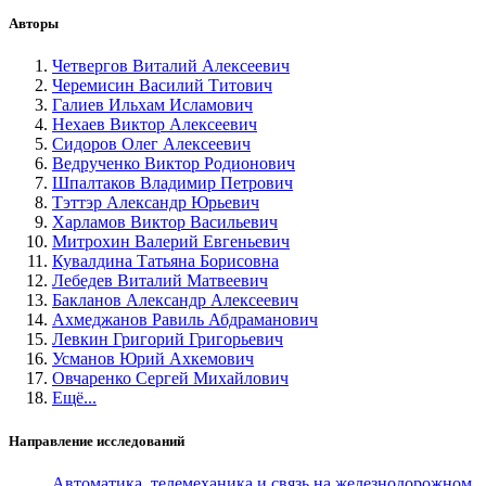
Авторы
Четвергов Виталий Алексеевич
Черемисин Василий Титович
Галиев Ильхам Исламович
Нехаев Виктор Алексеевич
Сидоров Олег Алексеевич
Ведрученко Виктор Родионович
Шпалтаков Владимир Петрович
Тэттэр Александр Юрьевич
Харламов Виктор Васильевич
Митрохин Валерий Евгеньевич
Кувалдина Татьяна Борисовна
Лебедев Виталий Матвеевич
Бакланов Александр Алексеевич
Ахмеджанов Равиль Абдраманович
Левкин Григорий Григорьевич
Усманов Юрий Ахкемович
Овчаренко Сергей Михайлович
Ещё...
Направление исследований
Автоматика, телемеханика и связь на железнодорожном