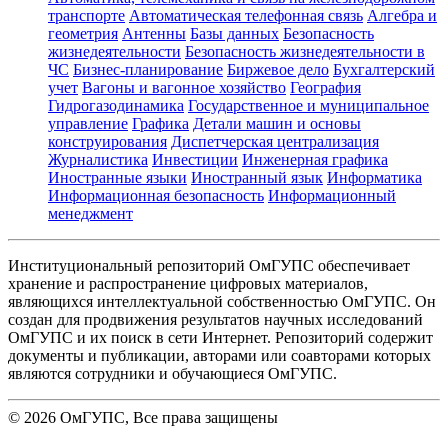
транспорте
Автоматическая телефонная связь
Алгебра и
геометрия
Антенны
Базы данных
Безопасность
жизнедеятельности
Безопасность жизнедеятельности в
ЧС
Бизнес-планирование
Биржевое дело
Бухгалтерский
учет
Вагоны и вагонное хозяйство
География
Гидрогазодинамика
Государственное и муниципальное
управление
Графика
Детали машин и основы
конструирования
Диспетчерская централизация
Журналистика
Инвестиции
Инженерная графика
Иностранные языки
Иностранный язык
Информатика
Информационная безопасность
Информационный
менеджмент
Институциональный репозиторий ОмГУПС обеспечивает
хранение и распространение цифровых материалов,
являющихся интеллектуальной собственностью ОмГУПС. Он
создан для продвижения результатов научных исследований
ОмГУПС и их поиск в сети Интернет. Репозиторий содержит
документы и публикации, авторами или соавторами которых
являются сотрудники и обучающиеся ОмГУПС.
©
2026
ОмГУПС
, Все права защищены