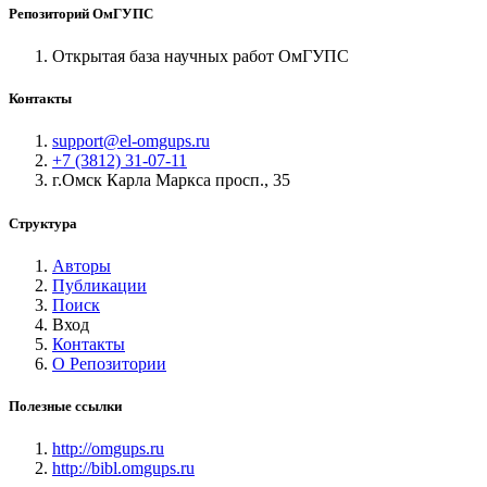
Репозиторий ОмГУПС
Открытая база научных работ ОмГУПС
Контакты
support@el-omgups.ru
+7 (3812) 31-07-11
г.Омск Карла Маркса просп., 35
Структура
Авторы
Публикации
Поиск
Вход
Контакты
О Репозитории
Полезные ссылки
http://omgups.ru
http://bibl.omgups.ru