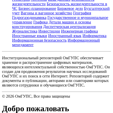
жизнедеятельности
Безопасность жизнедеятельности в
ЧС
Бизнес-планирование
Биржевое дело
Бухгалтерский
учет
Вагоны и вагонное хозяйство
География
Гидрогазодинамика
Государственное и муниципальное
управление
Графика
Детали машин и основы
конструирования
Диспетчерская централизация
Журналистика
Инвестиции
Инженерная графика
Иностранные языки
Иностранный язык
Информатика
Информационная безопасность
Информационный
менеджмент
Институциональный репозиторий ОмГУПС обеспечивает
хранение и распространение цифровых материалов,
являющихся интеллектуальной собственностью ОмГУПС. Он
создан для продвижения результатов научных исследований
ОмГУПС и их поиск в сети Интернет. Репозиторий содержит
документы и публикации, авторами или соавторами которых
являются сотрудники и обучающиеся ОмГУПС.
©
2026
ОмГУПС
, Все права защищены
Добро пожаловать