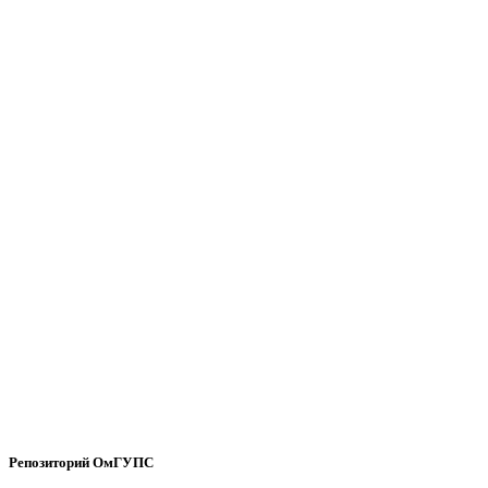
Репозиторий ОмГУПС