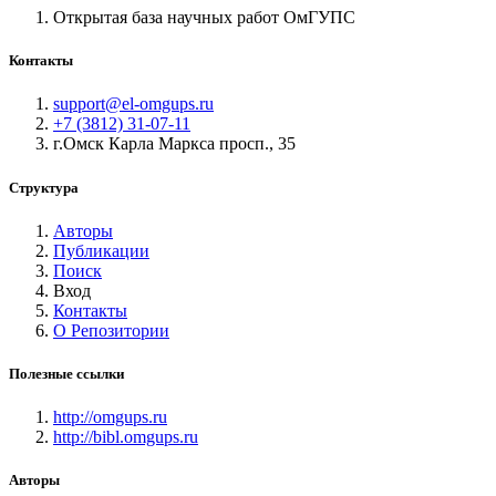
Открытая база научных работ ОмГУПС
Контакты
support@el-omgups.ru
+7 (3812) 31-07-11
г.Омск Карла Маркса просп., 35
Структура
Авторы
Публикации
Поиск
Вход
Контакты
О Репозитории
Полезные ссылки
http://omgups.ru
http://bibl.omgups.ru
Авторы