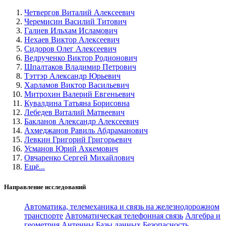
Четвергов Виталий Алексеевич
Черемисин Василий Титович
Галиев Ильхам Исламович
Нехаев Виктор Алексеевич
Сидоров Олег Алексеевич
Ведрученко Виктор Родионович
Шпалтаков Владимир Петрович
Тэттэр Александр Юрьевич
Харламов Виктор Васильевич
Митрохин Валерий Евгеньевич
Кувалдина Татьяна Борисовна
Лебедев Виталий Матвеевич
Бакланов Александр Алексеевич
Ахмеджанов Равиль Абдраманович
Левкин Григорий Григорьевич
Усманов Юрий Ахкемович
Овчаренко Сергей Михайлович
Ещё...
Направление исследований
Автоматика, телемеханика и связь на железнодорожном
транспорте
Автоматическая телефонная связь
Алгебра и
геометрия
Антенны
Базы данных
Безопасность