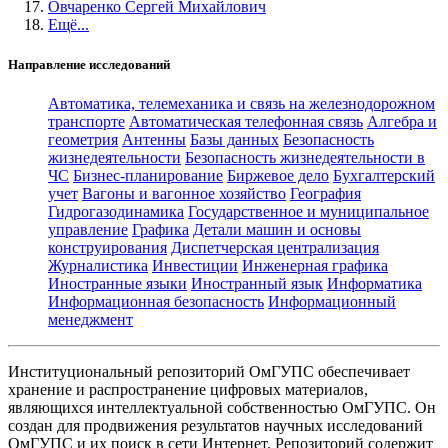
Овчаренко Сергей Михайлович
Ещё...
Направление исследований
Автоматика, телемеханика и связь на железнодорожном
транспорте
Автоматическая телефонная связь
Алгебра и
геометрия
Антенны
Базы данных
Безопасность
жизнедеятельности
Безопасность жизнедеятельности в
ЧС
Бизнес-планирование
Биржевое дело
Бухгалтерский
учет
Вагоны и вагонное хозяйство
География
Гидрогазодинамика
Государственное и муниципальное
управление
Графика
Детали машин и основы
конструирования
Диспетчерская централизация
Журналистика
Инвестиции
Инженерная графика
Иностранные языки
Иностранный язык
Информатика
Информационная безопасность
Информационный
менеджмент
Институциональный репозиторий ОмГУПС обеспечивает
хранение и распространение цифровых материалов,
являющихся интеллектуальной собственностью ОмГУПС. Он
создан для продвижения результатов научных исследований
ОмГУПС и их поиск в сети Интернет. Репозиторий содержит