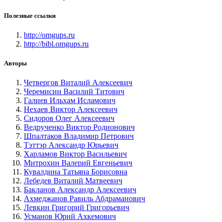
Полезные ссылки
http://omgups.ru
http://bibl.omgups.ru
Авторы
Четвергов Виталий Алексеевич
Черемисин Василий Титович
Галиев Ильхам Исламович
Нехаев Виктор Алексеевич
Сидоров Олег Алексеевич
Ведрученко Виктор Родионович
Шпалтаков Владимир Петрович
Тэттэр Александр Юрьевич
Харламов Виктор Васильевич
Митрохин Валерий Евгеньевич
Кувалдина Татьяна Борисовна
Лебедев Виталий Матвеевич
Бакланов Александр Алексеевич
Ахмеджанов Равиль Абдраманович
Левкин Григорий Григорьевич
Усманов Юрий Ахкемович