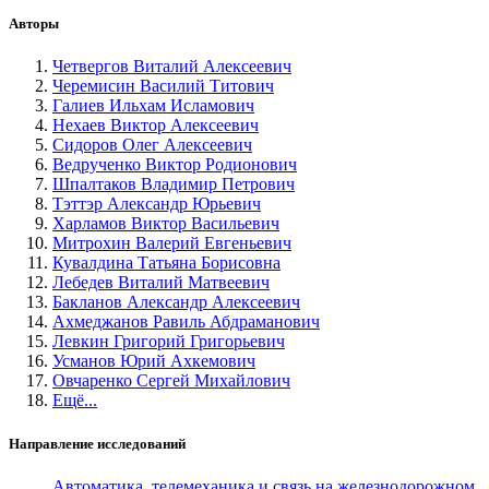
Авторы
Четвергов Виталий Алексеевич
Черемисин Василий Титович
Галиев Ильхам Исламович
Нехаев Виктор Алексеевич
Сидоров Олег Алексеевич
Ведрученко Виктор Родионович
Шпалтаков Владимир Петрович
Тэттэр Александр Юрьевич
Харламов Виктор Васильевич
Митрохин Валерий Евгеньевич
Кувалдина Татьяна Борисовна
Лебедев Виталий Матвеевич
Бакланов Александр Алексеевич
Ахмеджанов Равиль Абдраманович
Левкин Григорий Григорьевич
Усманов Юрий Ахкемович
Овчаренко Сергей Михайлович
Ещё...
Направление исследований
Автоматика, телемеханика и связь на железнодорожном