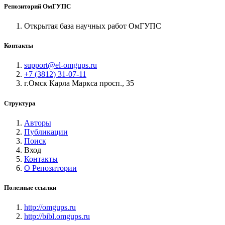
Репозиторий ОмГУПС
Открытая база научных работ ОмГУПС
Контакты
support@el-omgups.ru
+7 (3812) 31-07-11
г.Омск Карла Маркса просп., 35
Структура
Авторы
Публикации
Поиск
Вход
Контакты
О Репозитории
Полезные ссылки
http://omgups.ru
http://bibl.omgups.ru