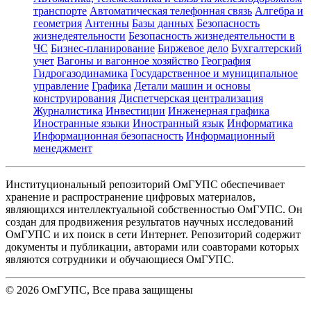
транспорте
Автоматическая телефонная связь
Алгебра и
геометрия
Антенны
Базы данных
Безопасность
жизнедеятельности
Безопасность жизнедеятельности в
ЧС
Бизнес-планирование
Биржевое дело
Бухгалтерский
учет
Вагоны и вагонное хозяйство
География
Гидрогазодинамика
Государственное и муниципальное
управление
Графика
Детали машин и основы
конструирования
Диспетчерская централизация
Журналистика
Инвестиции
Инженерная графика
Иностранные языки
Иностранный язык
Информатика
Информационная безопасность
Информационный
менеджмент
Институциональный репозиторий ОмГУПС обеспечивает
хранение и распространение цифровых материалов,
являющихся интеллектуальной собственностью ОмГУПС. Он
создан для продвижения результатов научных исследований
ОмГУПС и их поиск в сети Интернет. Репозиторий содержит
документы и публикации, авторами или соавторами которых
являются сотрудники и обучающиеся ОмГУПС.
©
2026
ОмГУПС
, Все права защищены