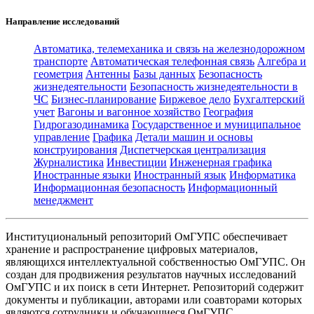
Направление исследований
Автоматика, телемеханика и связь на железнодорожном
транспорте
Автоматическая телефонная связь
Алгебра и
геометрия
Антенны
Базы данных
Безопасность
жизнедеятельности
Безопасность жизнедеятельности в
ЧС
Бизнес-планирование
Биржевое дело
Бухгалтерский
учет
Вагоны и вагонное хозяйство
География
Гидрогазодинамика
Государственное и муниципальное
управление
Графика
Детали машин и основы
конструирования
Диспетчерская централизация
Журналистика
Инвестиции
Инженерная графика
Иностранные языки
Иностранный язык
Информатика
Информационная безопасность
Информационный
менеджмент
Институциональный репозиторий ОмГУПС обеспечивает
хранение и распространение цифровых материалов,
являющихся интеллектуальной собственностью ОмГУПС. Он
создан для продвижения результатов научных исследований
ОмГУПС и их поиск в сети Интернет. Репозиторий содержит
документы и публикации, авторами или соавторами которых
являются сотрудники и обучающиеся ОмГУПС.