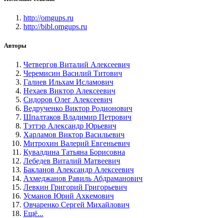
http://omgups.ru
http://bibl.omgups.ru
Авторы
Четвергов Виталий Алексеевич
Черемисин Василий Титович
Галиев Ильхам Исламович
Нехаев Виктор Алексеевич
Сидоров Олег Алексеевич
Ведрученко Виктор Родионович
Шпалтаков Владимир Петрович
Тэттэр Александр Юрьевич
Харламов Виктор Васильевич
Митрохин Валерий Евгеньевич
Кувалдина Татьяна Борисовна
Лебедев Виталий Матвеевич
Бакланов Александр Алексеевич
Ахмеджанов Равиль Абдраманович
Левкин Григорий Григорьевич
Усманов Юрий Ахкемович
Овчаренко Сергей Михайлович
Ещё...