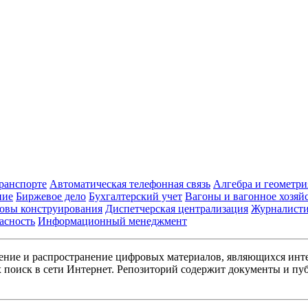
транспорте
Автоматическая телефонная связь
Алгебра и геометри
ние
Биржевое дело
Бухгалтерский учет
Вагоны и вагонное хозяй
овы конструирования
Диспетчерская централизация
Журналист
асность
Информационный менеджмент
ние и распространение цифровых материалов, являющихся инт
поиск в сети Интернет. Репозиторий содержит документы и пуб