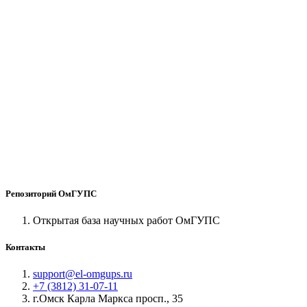
Репозиторий ОмГУПС
Открытая база научных работ ОмГУПС
Контакты
support@el-omgups.ru
+7 (3812) 31-07-11
г.Омск Карла Маркса просп., 35