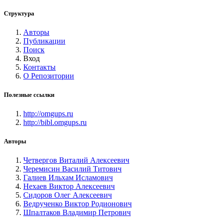
Структура
Авторы
Публикации
Поиск
Вход
Контакты
О Репозитории
Полезные ссылки
http://omgups.ru
http://bibl.omgups.ru
Авторы
Четвергов Виталий Алексеевич
Черемисин Василий Титович
Галиев Ильхам Исламович
Нехаев Виктор Алексеевич
Сидоров Олег Алексеевич
Ведрученко Виктор Родионович
Шпалтаков Владимир Петрович