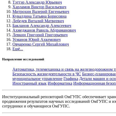
Тэттэр Александр Юрьевич
Харламов Виктор Васильевич
Митрохин Валерий Евгеньевич
Кувалдина Татьяна Борисовна
Лебедев Виталий Матвеевич
Бакланов Александр Алексеевич
Ахмеджанов Равиль Абдраманович
Левкин Григорий Григорьевич
Усманов Юрий Ахкемович
Овчаренко Сергей Михайлович
Ещё...
Направление исследований
Автоматика, телемеханика и связь на железнодорожном 
Безопасность жизнедеятельности в ЧС
Бизнес-планирова
муниципальное управление
Графика
Детали машин и осн
Иностранный язык
Информатика
Информационная безоп
Институциональный репозиторий ОмГУПС обеспечивает хране
продвижения результатов научных исследований ОмГУПС и их 
сотрудники и обучающиеся ОмГУПС.