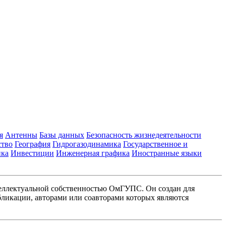
я
Антенны
Базы данных
Безопасность жизнедеятельности
ство
География
Гидрогазодинамика
Государственное и
ика
Инвестиции
Инженерная графика
Иностранные языки
еллектуальной собственностью ОмГУПС. Он создан для
ликации, авторами или соавторами которых являются