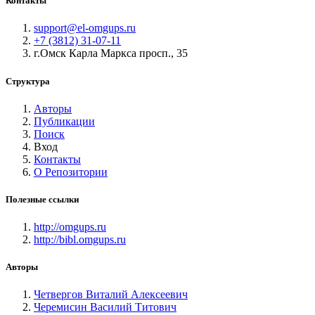
Контакты
support@el-omgups.ru
+7 (3812) 31-07-11
г.Омск Карла Маркса просп., 35
Структура
Авторы
Публикации
Поиск
Вход
Контакты
О Репозитории
Полезные ссылки
http://omgups.ru
http://bibl.omgups.ru
Авторы
Четвергов Виталий Алексеевич
Черемисин Василий Титович