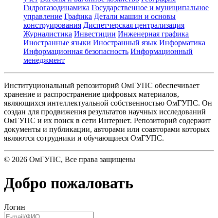
Гидрогазодинамика
Государственное и муниципальное
управление
Графика
Детали машин и основы
конструирования
Диспетчерская централизация
Журналистика
Инвестиции
Инженерная графика
Иностранные языки
Иностранный язык
Информатика
Информационная безопасность
Информационный
менеджмент
Институциональный репозиторий ОмГУПС обеспечивает
хранение и распространение цифровых материалов,
являющихся интеллектуальной собственностью ОмГУПС. Он
создан для продвижения результатов научных исследований
ОмГУПС и их поиск в сети Интернет. Репозиторий содержит
документы и публикации, авторами или соавторами которых
являются сотрудники и обучающиеся ОмГУПС.
©
2026
ОмГУПС
, Все права защищены
Добро пожаловать
Логин