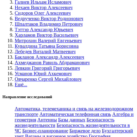
Галиев Ильхам Исламович
Нехаев Виктор Алексеевич
Сидоров Олег Алексеевич
Ведрученко Виктор Родионович
Шпалтаков Владимир Петрович
Тэттэр Александр Юрьевич
Харламов Виктор Васильевич
Митрохин Валерий Евгеньевич
Кувалдина Татьяна Борисовна
Лебедев Виталий Матвеевич
Бакланов Александр Алексеевич
Ахмеджанов Равиль Абдраманович
Левкин Григорий Григорьевич
Усманов Юрий Ахкемович
Овчаренко Сергей Михайлович
Ещё...
Направление исследований
Автоматика, телемеханика и связь на железнодорожном
транспорте
Автоматическая телефонная связь
Алгебра и
геометрия
Антенны
Базы данных
Безопасность
жизнедеятельности
Безопасность жизнедеятельности в
ЧС
Бизнес-планирование
Биржевое дело
Бухгалтерский
учет
Вагоны и вагонное хозяйство
География