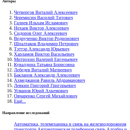
Авторы
Четвергов Виталий Алексеевич
Черемисин Василий Титович
Галиев Ильхам Исламович
Нехаев Виктор Алексеевич
Сидоров Олег Алексеевич
Ведрученко Виктор Родионович
Шпалтаков Владимир Петрович
Тэттэр Александр Юрьевич
Харламов Виктор Васильевич
Митрохин Валерий Евгеньевич
Кувалдина Татьяна Борисовна
Лебедев Виталий Матвеевич
Бакланов Александр Алексеевич
Ахмеджанов Равиль Абдраманович
Левкин Григорий Григорьевич
Усманов Юрий Ахкемович
Овчаренко Сергей Михайлович
Ещё...
Направление исследований
Автоматика, телемеханика и связь на железнодорожном
транспорте
Автоматическая телефонная связь
Алгебра и