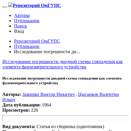
Репозиторий ОмГУПС
Авторы
Публикации
Поиск
Вход
Репозиторий ОмГУПС
Публикации
Исследование погрешности ди...
Исследование погрешности диодной схемы совпадения как
элемента фазоизмерительного устройства
Исследование погрешности диодной схемы совпадения как элемента
фазоизмерительного устройства
Авторы:
Зажирко Виктор Никитич
,
Цыганков Валентин
Ильич
Дата публикации:
1964
Просмотров:
226
Вид документа:
Статья из сборника (однотомник)