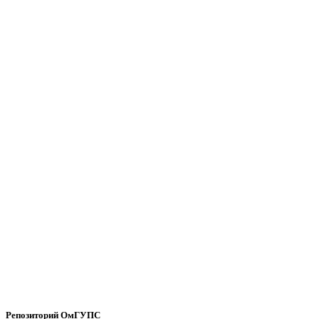
Репозиторий ОмГУПС