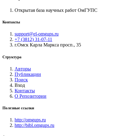
Открытая база научных работ ОмГУПС
Контакты
support@el-omgups.ru
+7 (3812) 31-07-11
г.Омск Карла Маркса просп., 35
Структура
Авторы
Публикации
Поиск
Вход
Контакты
О Репозитории
Полезные ссылки
http://omgups.ru
http://bibl.omgups.ru