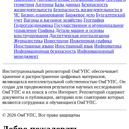
геометрия
Антенны
Базы данных
Безопасность
жизнедеятельности
Безопасность жизнедеятельности в
ЧС
Бизнес-планирование
Биржевое дело
Бухгалтерский
учет
Вагоны и вагонное хозяйство
География
Гидрогазодинамика
Государственное и муниципальное
управление
Графика
Детали машин и основы
конструирования
Диспетчерская централизация
Журналистика
Инвестиции
Инженерная графика
Иностранные языки
Иностранный язык
Информатика
Информационная безопасность
Информационный
менеджмент
Институциональный репозиторий ОмГУПС обеспечивает
хранение и распространение цифровых материалов,
являющихся интеллектуальной собственностью ОмГУПС. Он
создан для продвижения результатов научных исследований
ОмГУПС и их поиск в сети Интернет. Репозиторий содержит
документы и публикации, авторами или соавторами которых
являются сотрудники и обучающиеся ОмГУПС.
©
2026
ОмГУПС
, Все права защищены