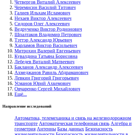
Четвергов Виталий Алексеевич
Черемисин Василий Титович
Галиев Ильхам Исламович
Нехаев Виктор Алексеевич
Сидоров Олег Алексеевич
Ведрученко Виктор Родионович
Шпалтаков Владимир Петрович
Тэттэр Александр Юрьевич
Харламов Виктор Васильевич
Митрохин Валерий Евгеньевич
Кувалдина Татьяна Борисовна
Лебедев Виталий Матвеевич
Бакланов Александр Алексеевич
Ахмеджанов Равиль Абдраманович
Левкин Григорий Григорьевич
Усманов Юрий Ахкемович
Овчаренко Сергей Михайлович
Ещё...
Направление исследований
Автоматика, телемеханика и связь на железнодорожном
транспорте
Автоматическая телефонная связь
Алгебра и
геометрия
Антенны
Базы данных
Безопасность
жизнедеятельности
Безопасность жизнедеятельности в