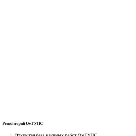
Репозиторий ОмГУПС
Открытая база научных работ ОмГУПС