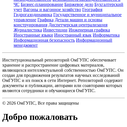
ЧС
Бизнес-планирование
Биржевое дело
Бухгалтерский
учет
Вагоны и вагонное хозяйство
География
Гидрогазодинамика
Государственное и муниципальное
управление
Графика
Детали машин и основы
конструирования
Диспетчерская централизация
Журналистика
Инвестиции
Инженерная графика
Иностранные языки
Иностранный язык
Информатика
Информационная безопасность
Информационный
менеджмент
Институциональный репозиторий ОмГУПС обеспечивает
хранение и распространение цифровых материалов,
являющихся интеллектуальной собственностью ОмГУПС. Он
создан для продвижения результатов научных исследований
ОмГУПС и их поиск в сети Интернет. Репозиторий содержит
документы и публикации, авторами или соавторами которых
являются сотрудники и обучающиеся ОмГУПС.
©
2026
ОмГУПС
, Все права защищены
Добро пожаловать