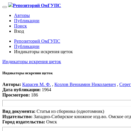
Репозиторий ОмГУПС
Авторы
Публикации
Поиск
Вход
Репозиторий ОмГУПС
Публикации
Индикаторы искрения щеток
Индикаторы искрения щеток
Индикаторы искрения щеток
Авторы:
Карасев М. Ф.
,
Козлов Вениамин Николаевич
,
Серег
Дата публикации:
1964
Просмотров:
186
Вид документа:
Статья из сборника (однотомник)
Издательство:
Западно-Сибирское книжное изд-во. Омское от
Город издательства:
Омск