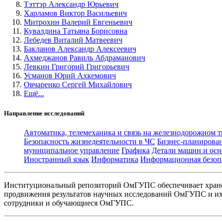
Тэттэр Александр Юрьевич
Харламов Виктор Васильевич
Митрохин Валерий Евгеньевич
Кувалдина Татьяна Борисовна
Лебедев Виталий Матвеевич
Бакланов Александр Алексеевич
Ахмеджанов Равиль Абдраманович
Левкин Григорий Григорьевич
Усманов Юрий Ахкемович
Овчаренко Сергей Михайлович
Ещё...
Направление исследований
Автоматика, телемеханика и связь на железнодорожном 
Безопасность жизнедеятельности в ЧС
Бизнес-планирова
муниципальное управление
Графика
Детали машин и осн
Иностранный язык
Информатика
Информационная безоп
Институциональный репозиторий ОмГУПС обеспечивает хране
продвижения результатов научных исследований ОмГУПС и их 
сотрудники и обучающиеся ОмГУПС.