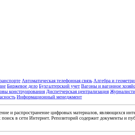
транспорте
Автоматическая телефонная связь
Алгебра и геометри
ние
Биржевое дело
Бухгалтерский учет
Вагоны и вагонное хозяй
овы конструирования
Диспетчерская централизация
Журналист
асность
Информационный менеджмент
ние и распространение цифровых материалов, являющихся инт
поиск в сети Интернет. Репозиторий содержит документы и пуб