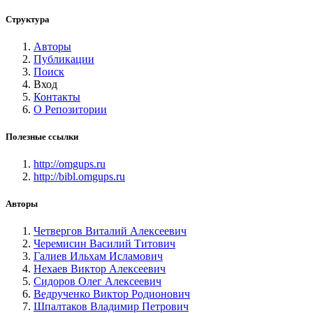
Структура
Авторы
Публикации
Поиск
Вход
Контакты
О Репозитории
Полезные ссылки
http://omgups.ru
http://bibl.omgups.ru
Авторы
Четвергов Виталий Алексеевич
Черемисин Василий Титович
Галиев Ильхам Исламович
Нехаев Виктор Алексеевич
Сидоров Олег Алексеевич
Ведрученко Виктор Родионович
Шпалтаков Владимир Петрович