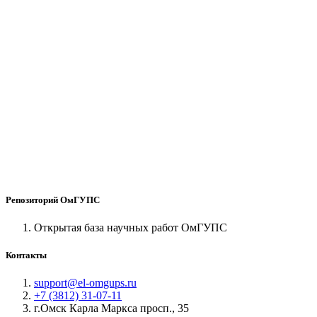
Репозиторий ОмГУПС
Открытая база научных работ ОмГУПС
Контакты
support@el-omgups.ru
+7 (3812) 31-07-11
г.Омск Карла Маркса просп., 35