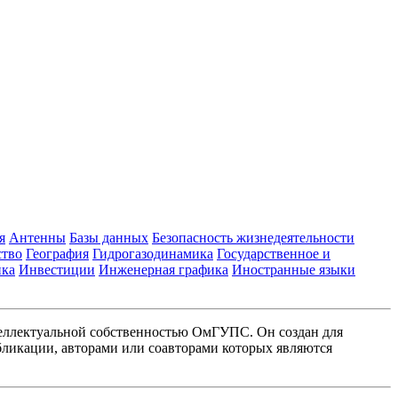
я
Антенны
Базы данных
Безопасность жизнедеятельности
ство
География
Гидрогазодинамика
Государственное и
ика
Инвестиции
Инженерная графика
Иностранные языки
еллектуальной собственностью ОмГУПС. Он создан для
ликации, авторами или соавторами которых являются