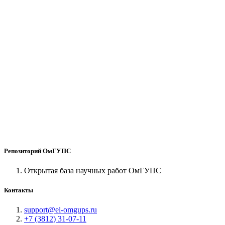
Репозиторий ОмГУПС
Открытая база научных работ ОмГУПС
Контакты
support@el-omgups.ru
+7 (3812) 31-07-11