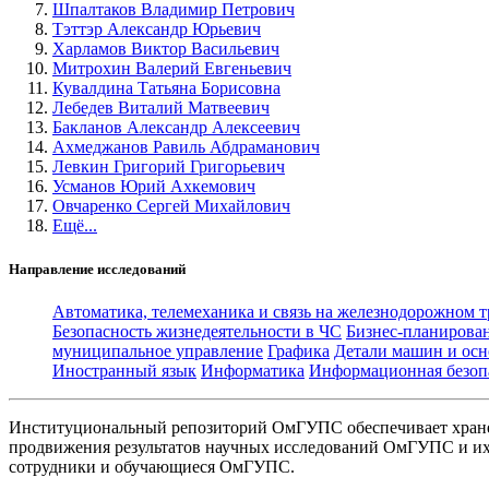
Шпалтаков Владимир Петрович
Тэттэр Александр Юрьевич
Харламов Виктор Васильевич
Митрохин Валерий Евгеньевич
Кувалдина Татьяна Борисовна
Лебедев Виталий Матвеевич
Бакланов Александр Алексеевич
Ахмеджанов Равиль Абдраманович
Левкин Григорий Григорьевич
Усманов Юрий Ахкемович
Овчаренко Сергей Михайлович
Ещё...
Направление исследований
Автоматика, телемеханика и связь на железнодорожном 
Безопасность жизнедеятельности в ЧС
Бизнес-планирова
муниципальное управление
Графика
Детали машин и осн
Иностранный язык
Информатика
Информационная безоп
Институциональный репозиторий ОмГУПС обеспечивает хране
продвижения результатов научных исследований ОмГУПС и их 
сотрудники и обучающиеся ОмГУПС.