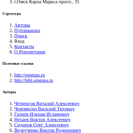
г.Омск Карла Маркса просп., 35
Структура
Авторы
Публикации
Поиск
Вход
Контакты
О Репозитории
Полезные ссылки
http://omgups.ru
http://bibl.omgups.ru
Авторы
Четвергов Виталий Алексеевич
Черемисин Василий Титович
Галиев Ильхам Исламович
Нехаев Виктор Алексеевич
Сидоров Олег Алексеевич
Ведрученко Виктор Родионович