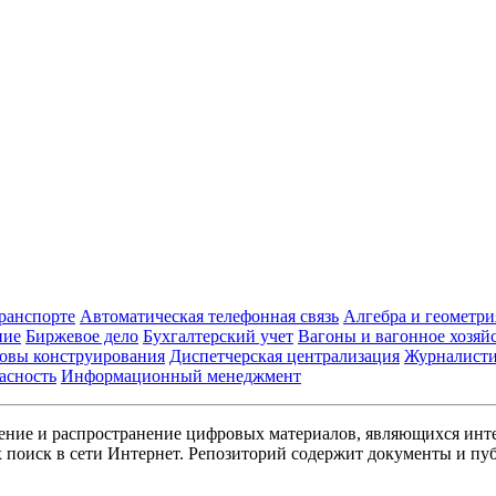
транспорте
Автоматическая телефонная связь
Алгебра и геометри
ние
Биржевое дело
Бухгалтерский учет
Вагоны и вагонное хозяй
овы конструирования
Диспетчерская централизация
Журналист
асность
Информационный менеджмент
ние и распространение цифровых материалов, являющихся инт
поиск в сети Интернет. Репозиторий содержит документы и пуб