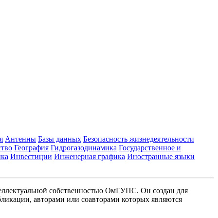
я
Антенны
Базы данных
Безопасность жизнедеятельности
ство
География
Гидрогазодинамика
Государственное и
ика
Инвестиции
Инженерная графика
Иностранные языки
еллектуальной собственностью ОмГУПС. Он создан для
ликации, авторами или соавторами которых являются