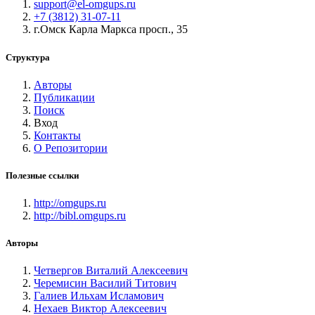
support@el-omgups.ru
+7 (3812) 31-07-11
г.Омск Карла Маркса просп., 35
Структура
Авторы
Публикации
Поиск
Вход
Контакты
О Репозитории
Полезные ссылки
http://omgups.ru
http://bibl.omgups.ru
Авторы
Четвергов Виталий Алексеевич
Черемисин Василий Титович
Галиев Ильхам Исламович
Нехаев Виктор Алексеевич