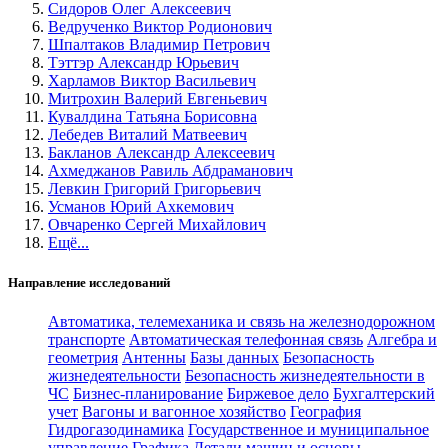
Сидоров Олег Алексеевич
Ведрученко Виктор Родионович
Шпалтаков Владимир Петрович
Тэттэр Александр Юрьевич
Харламов Виктор Васильевич
Митрохин Валерий Евгеньевич
Кувалдина Татьяна Борисовна
Лебедев Виталий Матвеевич
Бакланов Александр Алексеевич
Ахмеджанов Равиль Абдраманович
Левкин Григорий Григорьевич
Усманов Юрий Ахкемович
Овчаренко Сергей Михайлович
Ещё...
Направление исследований
Автоматика, телемеханика и связь на железнодорожном
транспорте
Автоматическая телефонная связь
Алгебра и
геометрия
Антенны
Базы данных
Безопасность
жизнедеятельности
Безопасность жизнедеятельности в
ЧС
Бизнес-планирование
Биржевое дело
Бухгалтерский
учет
Вагоны и вагонное хозяйство
География
Гидрогазодинамика
Государственное и муниципальное
управление
Графика
Детали машин и основы