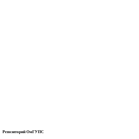
Репозиторий ОмГУПС