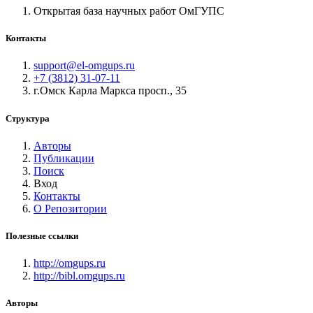
Открытая база научных работ ОмГУПС
Контакты
support@el-omgups.ru
+7 (3812) 31-07-11
г.Омск Карла Маркса просп., 35
Структура
Авторы
Публикации
Поиск
Вход
Контакты
О Репозитории
Полезные ссылки
http://omgups.ru
http://bibl.omgups.ru
Авторы