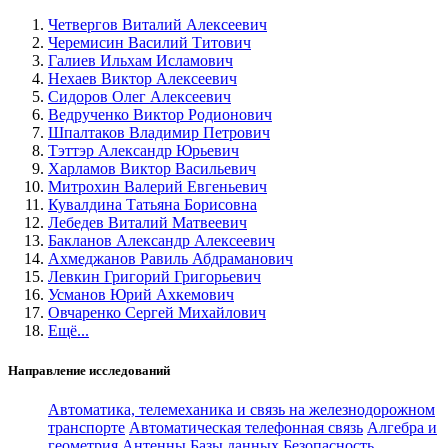
Четвергов Виталий Алексеевич
Черемисин Василий Титович
Галиев Ильхам Исламович
Нехаев Виктор Алексеевич
Сидоров Олег Алексеевич
Ведрученко Виктор Родионович
Шпалтаков Владимир Петрович
Тэттэр Александр Юрьевич
Харламов Виктор Васильевич
Митрохин Валерий Евгеньевич
Кувалдина Татьяна Борисовна
Лебедев Виталий Матвеевич
Бакланов Александр Алексеевич
Ахмеджанов Равиль Абдраманович
Левкин Григорий Григорьевич
Усманов Юрий Ахкемович
Овчаренко Сергей Михайлович
Ещё...
Направление исследований
Автоматика, телемеханика и связь на железнодорожном
транспорте
Автоматическая телефонная связь
Алгебра и
геометрия
Антенны
Базы данных
Безопасность