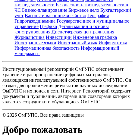
жизнедеятельности
Безопасность жизнедеятельности в
ЧС
Бизнес-планирование
Биржевое дело
Бухгалтерский
учет
Вагоны и вагонное хозяйство
География
Гидрогазодинамика
Государственное и муниципальное
управление
Графика
Детали машин и основы
конструирования
Диспетчерская централизация
Журналистика
Инвестиции
Инженерная графика
Иностранные языки
Иностранный язык
Информатика
Информационная безопасность
Информационный
менеджмент
Институциональный репозиторий ОмГУПС обеспечивает
хранение и распространение цифровых материалов,
являющихся интеллектуальной собственностью ОмГУПС. Он
создан для продвижения результатов научных исследований
ОмГУПС и их поиск в сети Интернет. Репозиторий содержит
документы и публикации, авторами или соавторами которых
являются сотрудники и обучающиеся ОмГУПС.
©
2026
ОмГУПС
, Все права защищены
Добро пожаловать