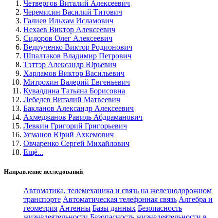
Четвергов Виталий Алексеевич
Черемисин Василий Титович
Галиев Ильхам Исламович
Нехаев Виктор Алексеевич
Сидоров Олег Алексеевич
Ведрученко Виктор Родионович
Шпалтаков Владимир Петрович
Тэттэр Александр Юрьевич
Харламов Виктор Васильевич
Митрохин Валерий Евгеньевич
Кувалдина Татьяна Борисовна
Лебедев Виталий Матвеевич
Бакланов Александр Алексеевич
Ахмеджанов Равиль Абдраманович
Левкин Григорий Григорьевич
Усманов Юрий Ахкемович
Овчаренко Сергей Михайлович
Ещё...
Направление исследований
Автоматика, телемеханика и связь на железнодорожном
транспорте
Автоматическая телефонная связь
Алгебра и
геометрия
Антенны
Базы данных
Безопасность
жизнедеятельности
Безопасность жизнедеятельности в