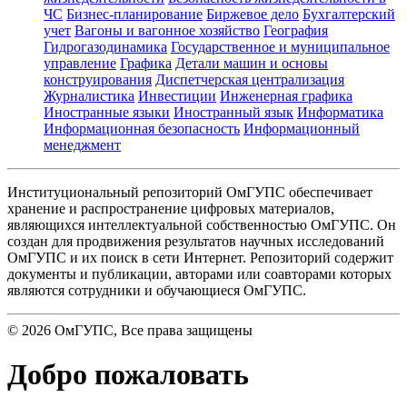
ЧС
Бизнес-планирование
Биржевое дело
Бухгалтерский
учет
Вагоны и вагонное хозяйство
География
Гидрогазодинамика
Государственное и муниципальное
управление
Графика
Детали машин и основы
конструирования
Диспетчерская централизация
Журналистика
Инвестиции
Инженерная графика
Иностранные языки
Иностранный язык
Информатика
Информационная безопасность
Информационный
менеджмент
Институциональный репозиторий ОмГУПС обеспечивает
хранение и распространение цифровых материалов,
являющихся интеллектуальной собственностью ОмГУПС. Он
создан для продвижения результатов научных исследований
ОмГУПС и их поиск в сети Интернет. Репозиторий содержит
документы и публикации, авторами или соавторами которых
являются сотрудники и обучающиеся ОмГУПС.
©
2026
ОмГУПС
, Все права защищены
Добро пожаловать