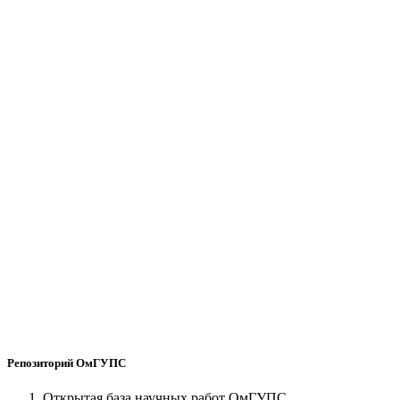
Репозиторий ОмГУПС
Открытая база научных работ ОмГУПС