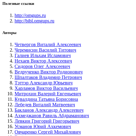
Полезные ссылки
http://omgups.ru
http://bibl.omgups.ru
Авторы
Четвергов Виталий Алексеевич
Черемисин Василий Титович
Галиев Ильхам Исламович
Нехаев Виктор Алексеевич
Сидоров Олег Алексеевич
Ведрученко Виктор Родионович
Шпалтаков Владимир Петрович
Тэттэр Александр Юрьевич
Харламов Виктор Васильевич
Митрохин Валерий Евгеньевич
Кувалдина Татьяна Борисовна
Лебедев Виталий Матвеевич
Бакланов Александр Алексеевич
Ахмеджанов Равиль Абдраманович
Левкин Григорий Григорьевич
Усманов Юрий Ахкемович
Овчаренко Сергей Михайлович