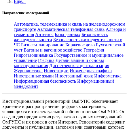
Ещё...
Направление исследований
Автоматика, телемеханика и связь на железнодорожном
транспорте
Автоматическая телефонная связь
Алгебра и
геометрия
Антенны
Базы данных
Безопасность
жизнедеятельности
Безопасность жизнедеятельности в
ЧС
Бизнес-планирование
Биржевое дело
Бухгалтерский
учет
Вагоны и вагонное хозяйство
География
Гидрогазодинамика
Государственное и муниципальное
управление
Графика
Детали машин и основы
конструирования
Диспетчерская централизация
Журналистика
Инвестиции
Инженерная графика
Иностранные языки
Иностранный язык
Информатика
Информационная безопасность
Информационный
менеджмент
Институциональный репозиторий ОмГУПС обеспечивает
хранение и распространение цифровых материалов,
являющихся интеллектуальной собственностью ОмГУПС. Он
создан для продвижения результатов научных исследований
ОмГУПС и их поиск в сети Интернет. Репозиторий содержит
документы и публикации, авторами или соавторами которых